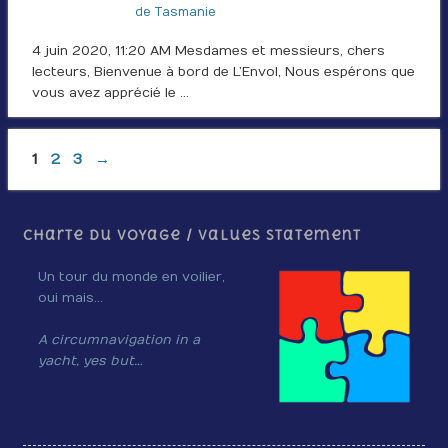
de Tasmanie
4 juin 2020, 11:20 AM Mesdames et messieurs, chers
lecteurs, Bienvenue à bord de L’Envol, Nous espérons que
vous avez apprécié le …
1
2
3
→
Charte du voyage / Values Statement
Un tour du monde en voilier,
oui mais…
A circumnavigation in a
yacht, yes but…