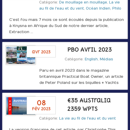
Catégorie:
De mouillage en mouillage
,
La vie
au fil de l'eau et du vent
,
Océan Indien
,
Philo
C’est fou mais 7 mois ce sont écoulés depuis la publication
à Knysna en Afrique du Sud de notre dernier article,
Extraction …
PBO Avril 2023
avr 2023
Catégorie:
English
,
Médias
Paru en avril 2023 dans le magazine
britannique Practical Boat Owner, un article
de Peter Poland sur les biquilles « Yachts
with …
€35 Australia
08
2359 WPTS
fév 2023
Catégorie:
La vie au fil de l'eau et du vent
La version française de cet article, par Christophe This