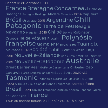
Départ le 28 octobre 2013
France
Bretagne
Concarneau
Golfe de
2014
Cap-Vert
Gascogne
Madère
Espagne
Portugal
Canaries
Chili
Brésil
Argentine
Uruguay
2015
Patagonie
Terre de Feu
Beagle
Chiloé
Navarino
Robinson
2016
Magellan
Bolivie
Polynésie
Ile de Pâques
Crusoé
Pitcairn
française
Tuamotu
Gambier
Marquises
Société
Tahiti
Fidji
Samoa
Makatea
2017
Wallis
Nouvelle-Zélande
2018
Mer de Tasman
Cook Strait
Australie
Nouvelle-Calédonie
2019
Cap
Great Barrier Reef
Kimberley
Golfe de Carpentaria
Leeuwin
2020-22
Bass Strait
Great Australian Bight
Tasmanie
Réunion
Indonésie
Rodrigues
Maurice
2023
Sainte-Hélène
Afrique du Sud
Cap de Bonne Espérance
Brésil
2024
Golfe
Guyane française
Antilles
Açores
Espagne
France
de Gascogne
Tour du monde bouclé le 28 août 2024… à suivre…