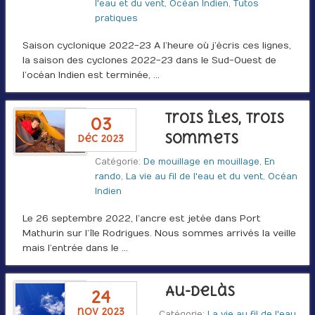
l'eau et du vent
,
Océan Indien
,
Tutos
pratiques
Saison cyclonique 2022-23 A l’heure où j’écris ces lignes,
la saison des cyclones 2022-23 dans le Sud-Ouest de
l’océan Indien est terminée, …
Trois îles, trois
03
sommets
déc 2023
Catégorie:
De mouillage en mouillage
,
En
rando
,
La vie au fil de l'eau et du vent
,
Océan
Indien
Le 26 septembre 2022, l’ancre est jetée dans Port
Mathurin sur l’île Rodrigues. Nous sommes arrivés la veille
mais l’entrée dans le …
Au-delàs
24
nov 2023
Catégorie:
La vie au fil de l'eau