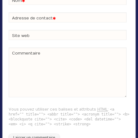
*
Nom
*
Adresse de contact
Site web
Commentaire
Vous pouvez utiliser ces balises et attributs
HTML
:
<a
href="" title=""> <abbr title=""> <acronym title=""> <b>
<blockquote cite=""> <cite> <code> <del datetime="">
<em> <i> <q cite=""> <strike> <strong>