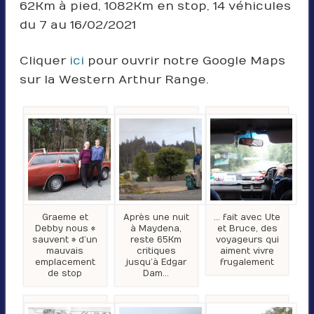
62Km à pied, 1082Km en stop, 14 véhicules
du 7 au 16/02/2021
Cliquer
ici
pour ouvrir notre Google Maps
sur la Western Arthur Range.
Graeme et
Après une nuit
… fait avec Ute
Debby nous «
à Maydena,
et Bruce, des
sauvent » d’un
reste 65Km
voyageurs qui
mauvais
critiques
aiment vivre
emplacement
jusqu’à Edgar
frugalement
de stop
Dam…