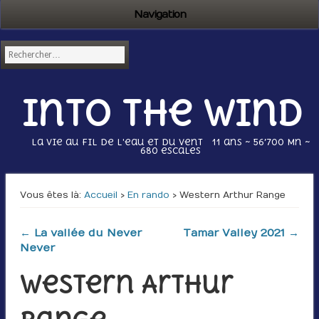
Navigation
Into the wind
La vie au fil de l'eau et du vent 11 ans ~ 56’700 Mn ~
680 escales
Vous êtes là :
Accueil
›
En rando
› Western Arthur Range
← La vallée du Never
Tamar Valley 2021 →
Never
Western Arthur