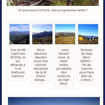
Un parcours torturé, une progression lente !
Vue du Mt
Nous
… avec
Bivouac
Capricorn
laissons
devant
de High
(1037m), le
derrière
nous, le
Moor
lac
nous une
relief
(945m) –
Miranda à
section
moins
11H de
G et
escarpée
accidenté
marche
Bathurst
de la W
des
pour faire
Harbour
Arthur
environs
11Km de
Range…
de High
crêtes !
Moor