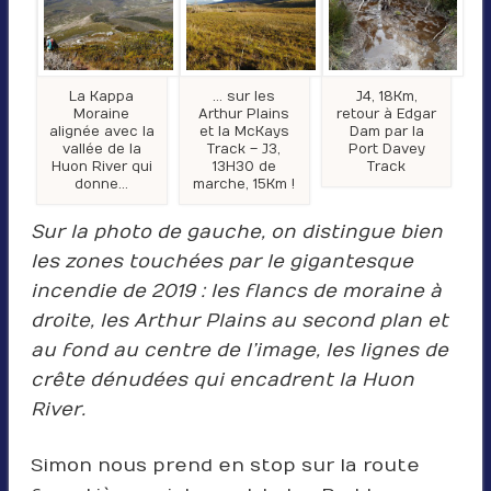
La Kappa
… sur les
J4, 18Km,
Moraine
Arthur Plains
retour à Edgar
alignée avec la
et la McKays
Dam par la
vallée de la
Track – J3,
Port Davey
Huon River qui
13H30 de
Track
donne…
marche, 15Km !
Sur la photo de gauche, on distingue bien
les zones touchées par le gigantesque
incendie de 2019 : les flancs de moraine à
droite, les Arthur Plains au second plan et
au fond au centre de l’image, les lignes de
crête dénudées qui encadrent la Huon
River.
Simon nous prend en stop sur la route