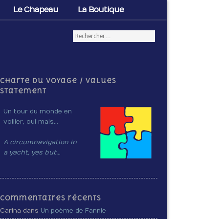
Le Chapeau
La Boutique
Charte du voyage / Values
Statement
Un tour du monde en
voilier, oui mais…
A circumnavigation in
a yacht, yes but…
Commentaires récents
Carina dans
Un poème de Fannie