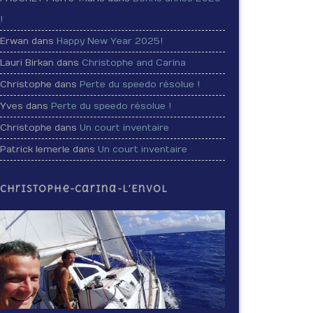
!
Erwan dans
Happy New Year 2025!
Lauri Birkan dans
Christophe and Carina
Christophe dans
Perte du speedo résolue !
Yves dans
Perte du speedo résolue !
Christophe dans
Un court inventaire
Patrick lemerle dans
Un court inventaire
Christophe-Carina-L’Envol