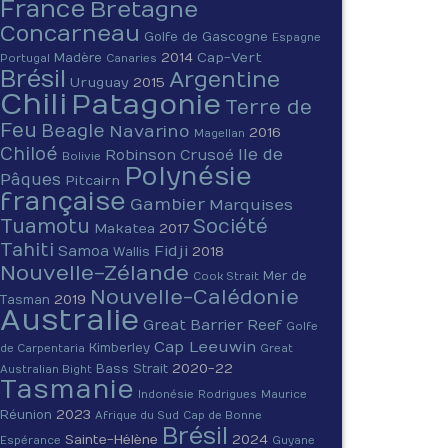
France
Bretagne
Concarneau
Golfe de Gascogne
Espagne
2014
Cap-Vert
Madère
Portugal
Canaries
Brésil
Argentine
Uruguay
2015
Chili
Patagonie
Terre de
Feu
Beagle
Navarino
2016
Magellan
Chiloé
Ile de
Robinson Crusoé
Bolivie
Polynésie
Pâques
Pitcairn
française
Gambier
Marquises
Tuamotu
Société
Makatea
2017
Tahiti
Fidji
Samoa
2018
Wallis
Nouvelle-Zélande
Mer de
Cook Strait
Nouvelle-Calédonie
2019
Tasman
Australie
Great Barrier Reef
Golfe
Cap Leeuwin
Kimberley
de Carpentaria
Great
2020-22
Bass Strait
Australian Bight
Tasmanie
Indonésie
Rodrigues
Maurice
2023
Réunion
Afrique du Sud
Cap de Bonne
Brésil
Sainte-Hélène
2024
Espérance
Guyane