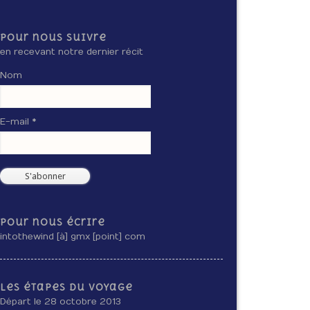
Pour nous suivre
en recevant notre dernier récit
Nom
E-mail *
Pour nous écrire
intothewind [à] gmx [point] com
Les étapes du voyage
Départ le 28 octobre 2013