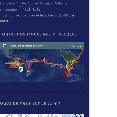
Golfe de
française
Antilles
Açores
Espagne
France
Gascogne
Tour du monde bouclé le 28 août 2024… à
suivre…
Toutes nos traces GPS et escales
Quoi de neuf sur le site ?