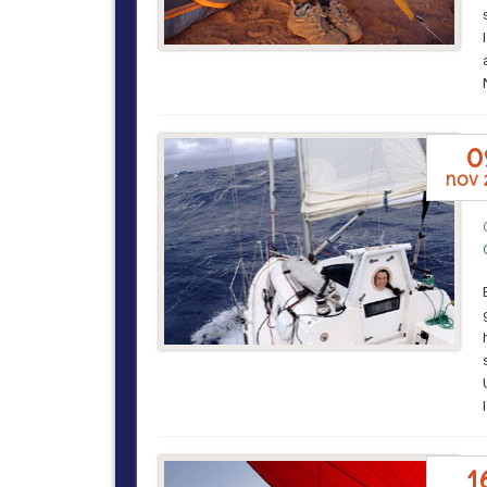
0
nov 
1