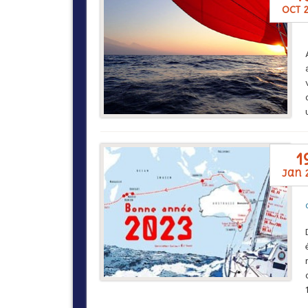
oct 
1
jan 