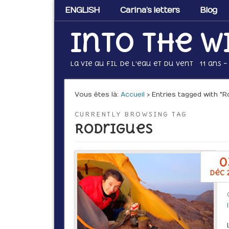
ENGLISH
Carina’s letters
Blog
Into the w
La vie au fil de l'eau et du vent 11 ans ~
Vous êtes là :
Accueil
› Entries tagged with "R
CURRENTLY BROWSING TAG
Rodrigues
0
déc 