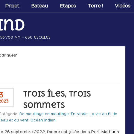
Projet
Bateau
Etapes
Terre !
Vidéos
ind
 56’700 Mn ~ 680 escales
odrigues"
Trois îles, trois
3
2023
sommets
Catégorie:
De mouillage en mouillage
,
En rando
,
La vie au fil de
l'eau et du vent
,
Océan Indien
Le 26 septembre 2022, l’ancre est jetée dans Port Mathurin