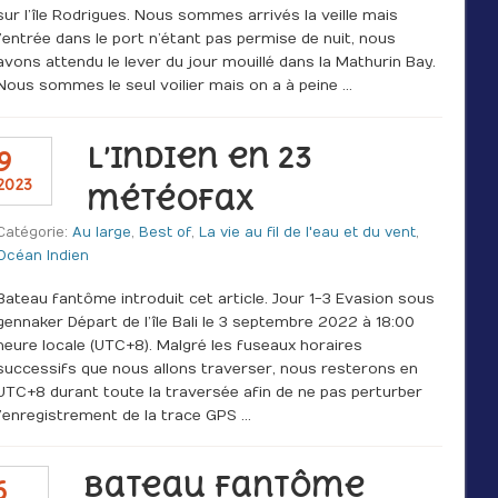
sur l’île Rodrigues. Nous sommes arrivés la veille mais
l’entrée dans le port n’étant pas permise de nuit, nous
avons attendu le lever du jour mouillé dans la Mathurin Bay.
Nous sommes le seul voilier mais on a à peine …
L’Indien en 23
9
2023
météofax
Catégorie:
Au large
,
Best of
,
La vie au fil de l'eau et du vent
,
Océan Indien
Bateau fantôme introduit cet article. Jour 1-3 Evasion sous
gennaker Départ de l’île Bali le 3 septembre 2022 à 18:00
heure locale (UTC+8). Malgré les fuseaux horaires
successifs que nous allons traverser, nous resterons en
UTC+8 durant toute la traversée afin de ne pas perturber
l’enregistrement de la trace GPS …
Bateau fantôme
6