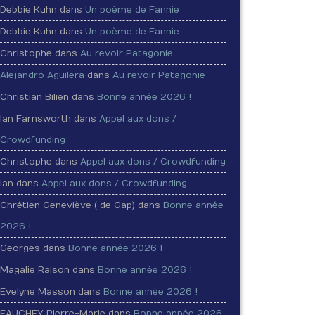
Debbie Kuhn dans
Un poème de Fannie
Debbie Kuhn dans
Un poème de Fannie
Christophe dans
Au revoir Patagonie
Alejandro Aguilera
dans
Au revoir Patagonie
Christian Bilien dans
Bonne année 2026 !
Ian Farnsworth dans
Appel aux dons /
Crowdfunding
Christophe dans
Appel aux dons / Crowdfunding
ian dans
Appel aux dons / Crowdfunding
Chrétien Geneviève ( de Gap) dans
Bonne année
2026 !
Georges dans
Bonne année 2026 !
Magalie Raison dans
Bonne année 2026 !
Evelyne Masson dans
Bonne année 2026 !
FAUCHEY Pierre-Marie dans
Bonne année 2026