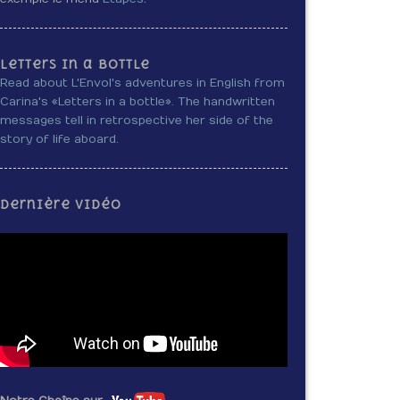
Letters in a bottle
Read about L'Envol's adventures in English from
Carina's «Letters in a bottle». The handwritten
messages tell in retrospective her side of the
story of life aboard.
Dernière vidéo