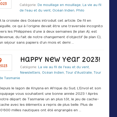
2023
Catégorie:
De mouillage en mouillage
,
La vie au fil
de l'eau et du vent
,
Océan Indien
,
Philo
A la croisée des Océans introduit cet article. De fil en
aiguille, ce qui à l’origine devait être une traversée incognito
vers les Philippines d’une à deux semaines (le plan A), est
devenue, du fait de notre changement d’objectif (le plan C),
un séjour sans papiers d’un mois et demi …
Happy New Year 2023!
9
2023
Catégorie:
La vie au fil de l'eau et du vent
,
Newsletters
,
Océan Indien
,
Tour d'Australie
,
Tour
de Tasmanie
Depuis le lagon de Knysna en Afrique du Sud, L’Envol et son
équipage vous souhaitent une bonne année 2023 ! Après
notre départ de Tasmanie un an plus tôt, le jeu de cache-
cache avec les éléments a repris de plus belle. Plus de
10’600 milles nautiques ont été engrangés en …