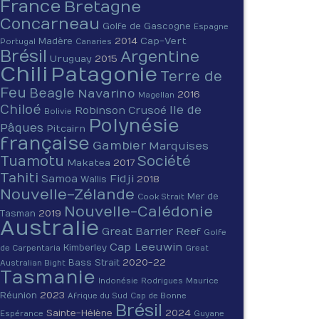
France
Bretagne
Concarneau
Golfe de Gascogne
Espagne
2014
Cap-Vert
Madère
Portugal
Canaries
Brésil
Argentine
Uruguay
2015
Chili
Patagonie
Terre de
Feu
Beagle
Navarino
2016
Magellan
Chiloé
Ile de
Robinson Crusoé
Bolivie
Polynésie
Pâques
Pitcairn
française
Gambier
Marquises
Tuamotu
Société
Makatea
2017
Tahiti
Fidji
Samoa
2018
Wallis
Nouvelle-Zélande
Mer de
Cook Strait
Nouvelle-Calédonie
2019
Tasman
Australie
Great Barrier Reef
Golfe
Cap Leeuwin
Kimberley
de Carpentaria
Great
2020-22
Bass Strait
Australian Bight
Tasmanie
Indonésie
Rodrigues
Maurice
2023
Réunion
Afrique du Sud
Cap de Bonne
Brésil
Sainte-Hélène
2024
Espérance
Guyane