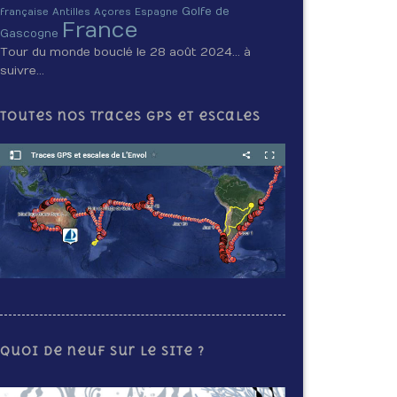
Golfe de
française
Antilles
Açores
Espagne
France
Gascogne
Tour du monde bouclé le 28 août 2024… à
suivre…
Toutes nos traces GPS et escales
Quoi de neuf sur le site ?