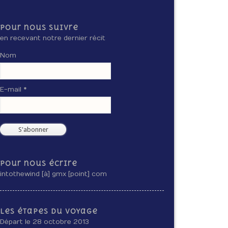
Pour nous suivre
en recevant notre dernier récit
Nom
E-mail *
Pour nous écrire
intothewind [à] gmx [point] com
Les étapes du voyage
Départ le 28 octobre 2013