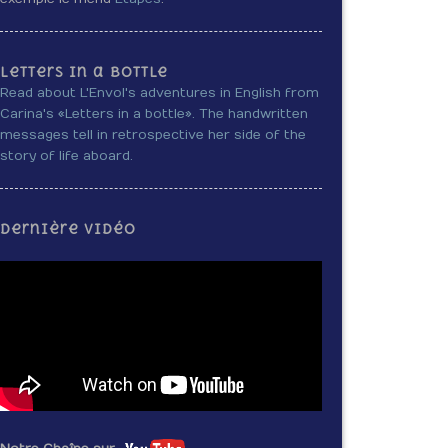
Letters in a bottle
Read about L'Envol's adventures in English from
Carina's «Letters in a bottle». The handwritten
messages tell in retrospective her side of the
story of life aboard.
Dernière vidéo