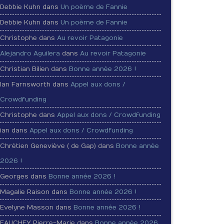
Debbie Kuhn dans
Un poème de Fannie
Debbie Kuhn dans
Un poème de Fannie
Christophe dans
Au revoir Patagonie
Alejandro Aguilera
dans
Au revoir Patagonie
Christian Bilien dans
Bonne année 2026 !
Ian Farnsworth dans
Appel aux dons /
Crowdfunding
Christophe dans
Appel aux dons / Crowdfunding
ian dans
Appel aux dons / Crowdfunding
Chrétien Geneviève ( de Gap) dans
Bonne année
2026 !
Georges dans
Bonne année 2026 !
Magalie Raison dans
Bonne année 2026 !
Evelyne Masson dans
Bonne année 2026 !
FAUCHEY Pierre-Marie dans
Bonne année 2026