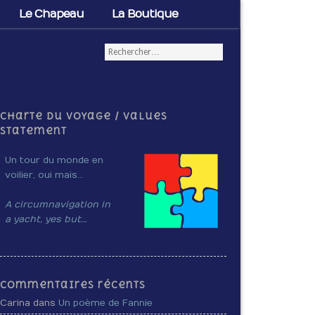
Le Chapeau
La Boutique
Charte du voyage / Values
Statement
Un tour du monde en
voilier, oui mais…
A circumnavigation in
a yacht, yes but…
Commentaires récents
Carina dans
Un poème de Fannie