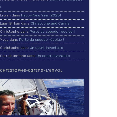
!
Erwan dans
Happy New Year 2025!
Lauri Birkan dans
Christophe and Carina
Christophe dans
Perte du speedo résolue !
Yves dans
Perte du speedo résolue !
Christophe dans
Un court inventaire
Patrick lemerle dans
Un court inventaire
Christophe-Carina-L’Envol