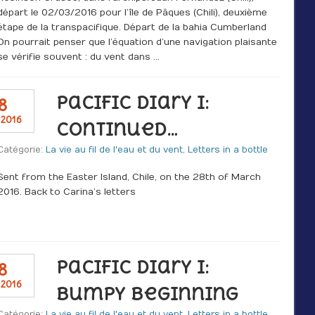
départ le 02/03/2016 pour l’île de Pâques (Chili), deuxième
étape de la transpacifique. Départ de la bahia Cumberland
On pourrait penser que l’équation d’une navigation plaisante
se vérifie souvent : du vent dans …
Pacific Diary I:
8
2016
Continued…
Catégorie:
La vie au fil de l'eau et du vent
,
Letters in a bottle
Sent from the Easter Island, Chile, on the 28th of March
2016. Back to Carina’s letters
Pacific Diary I:
8
2016
Bumpy Beginning
Catégorie:
La vie au fil de l'eau et du vent
,
Letters in a bottle