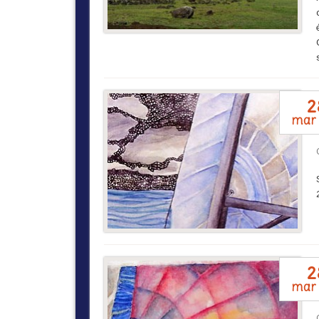
2
mar 
2
mar 