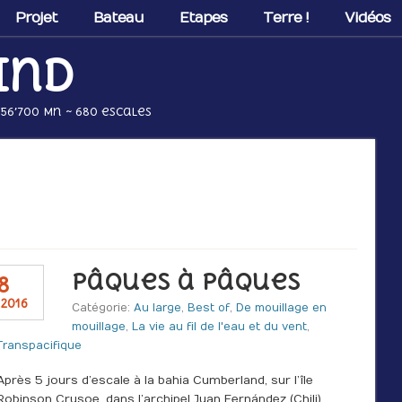
Projet
Bateau
Etapes
Terre !
Vidéos
ind
 56’700 Mn ~ 680 escales
Pâques à Pâques
8
2016
Catégorie:
Au large
,
Best of
,
De mouillage en
mouillage
,
La vie au fil de l'eau et du vent
,
Transpacifique
Après 5 jours d’escale à la bahia Cumberland, sur l’île
Robinson Crusoe, dans l’archipel Juan Fernández (Chili),