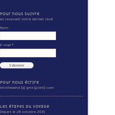
Pour nous suivre
en recevant notre dernier récit
Nom
E-mail *
Pour nous écrire
intothewind [à] gmx [point] com
Les étapes du voyage
Départ le 28 octobre 2013