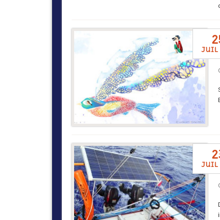
2
juil
2
juil