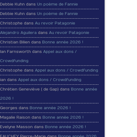
Debbie Kuhn dans
Un poème de Fannie
Debbie Kuhn dans
Un poème de Fannie
Christophe dans
Au revoir Patagonie
Alejandro Aguilera
dans
Au revoir Patagonie
Christian Bilien dans
Bonne année 2026 !
Ian Farnsworth dans
Appel aux dons /
Crowdfunding
Christophe dans
Appel aux dons / Crowdfunding
ian dans
Appel aux dons / Crowdfunding
Chrétien Geneviève ( de Gap) dans
Bonne année
2026 !
Georges dans
Bonne année 2026 !
Magalie Raison dans
Bonne année 2026 !
Evelyne Masson dans
Bonne année 2026 !
FAUCHEY Pierre-Marie dans
Bonne année 2026