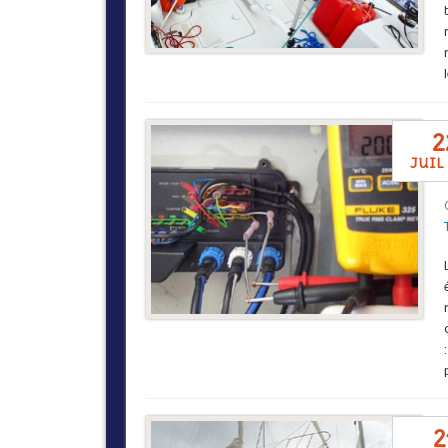
2
juil
2