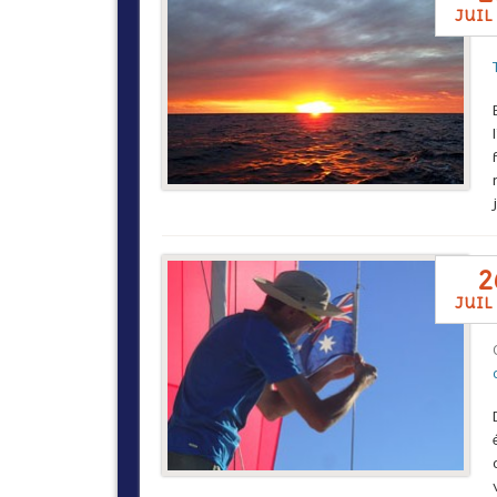
juil
2
juil