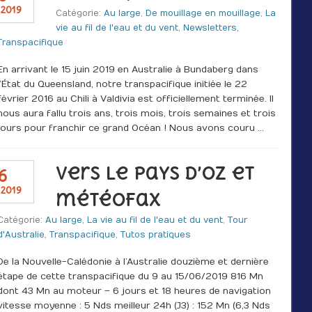
 2019
Catégorie:
Au large
,
De mouillage en mouillage
,
La
vie au fil de l'eau et du vent
,
Newsletters
,
Transpacifique
En arrivant le 15 juin 2019 en Australie à Bundaberg dans
l’État du Queensland, notre transpacifique initiée le 22
février 2016 au Chili à Valdivia est officiellement terminée. Il
nous aura fallu trois ans, trois mois, trois semaines et trois
jours pour franchir ce grand Océan ! Nous avons couru …
Vers le pays d’Oz et
6
 2019
météofax
Catégorie:
Au large
,
La vie au fil de l'eau et du vent
,
Tour
d'Australie
,
Transpacifique
,
Tutos pratiques
De la Nouvelle-Calédonie à l’Australie douzième et dernière
étape de cette transpacifique du 9 au 15/06/2019 816 Mn
dont 43 Mn au moteur – 6 jours et 18 heures de navigation
vitesse moyenne : 5 Nds meilleur 24h (J3) : 152 Mn (6,3 Nds