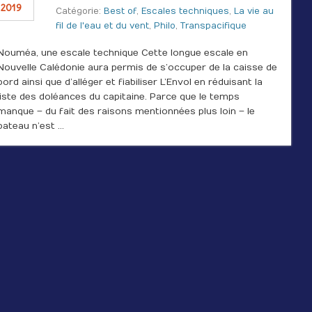
 2019
Catégorie:
Best of
,
Escales techniques
,
La vie au
fil de l'eau et du vent
,
Philo
,
Transpacifique
Nouméa, une escale technique Cette longue escale en
Nouvelle Calédonie aura permis de s’occuper de la caisse de
bord ainsi que d’alléger et fiabiliser L’Envol en réduisant la
liste des doléances du capitaine. Parce que le temps
manque – du fait des raisons mentionnées plus loin – le
bateau n’est …