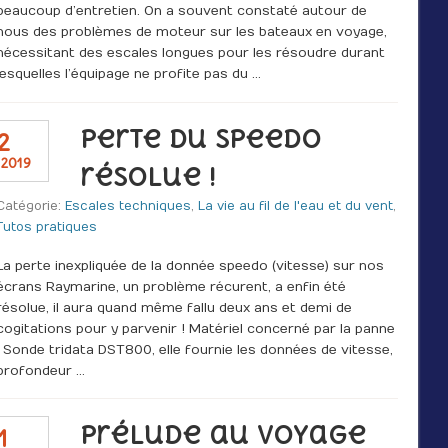
beaucoup d’entretien. On a souvent constaté autour de
nous des problèmes de moteur sur les bateaux en voyage,
nécessitant des escales longues pour les résoudre durant
lesquelles l’équipage ne profite pas du …
Perte du speedo
2
 2019
résolue !
Catégorie:
Escales techniques
,
La vie au fil de l'eau et du vent
,
Tutos pratiques
La perte inexpliquée de la donnée speedo (vitesse) sur nos
écrans Raymarine, un problème récurent, a enfin été
résolue, il aura quand même fallu deux ans et demi de
cogitations pour y parvenir ! Matériel concerné par la panne
: Sonde tridata DST800, elle fournie les données de vitesse,
profondeur …
Prélude au voyage
1