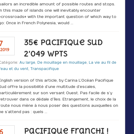
sailors an incredible amount of possible routes and stops.
In this maze of islands one will inevitably encounter
«crossroads» with the important question of which way to
go: Once in French Polynesia, would …
35€ Pacifique Sud
7
 2019
2’049 WPTS
Catégorie:
Au large
,
De mouillage en mouillage
,
La vie au fil de
l'eau et du vent
,
Transpacifique
English version of this article, by Carina L’Océan Pacifique
Sud offre la possibilité d’une multitude d’escales,
particulièrement sur son versant Ouest. Pas facile de s’y
retrouver dans ce dédale d’îles. Etrangement, le choix de la
route nous mène à nous poser des questions auxquelles on
ne s’attend pas : quels …
Pacifique franchi !
6