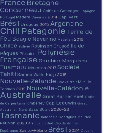
France
Bretagne
Concarneau
Golfe de Gascogne
Espagne
2014
Cap-Vert
Madère
Portugal
Canaries
Brésil
Argentine
Uruguay
2015
Chili
Patagonie
Terre de
Feu
Beagle
Navarino
2016
Magellan
Chiloé
Ile de
Robinson Crusoé
Bolivie
Polynésie
Pâques
Pitcairn
française
Gambier
Marquises
Tuamotu
Société
Makatea
2017
Tahiti
Fidji
Samoa
2018
Wallis
Nouvelle-Zélande
Mer de
Cook Strait
Nouvelle-Calédonie
2019
Tasman
Australie
Great Barrier Reef
Golfe
Cap Leeuwin
Kimberley
de Carpentaria
Great
2020-22
Bass Strait
Australian Bight
Tasmanie
Indonésie
Rodrigues
Maurice
2023
Réunion
Afrique du Sud
Cap de Bonne
Brésil
Sainte-Hélène
2024
Espérance
Guyane