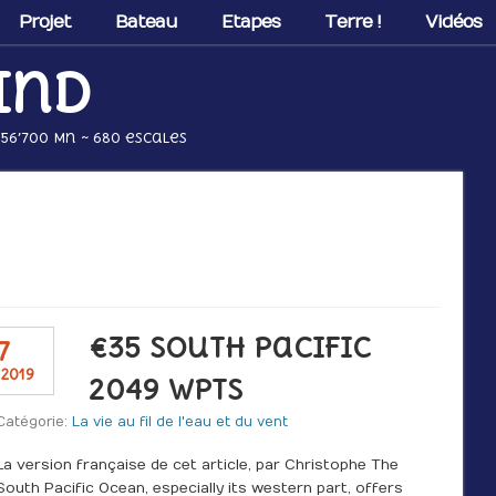
Projet
Bateau
Etapes
Terre !
Vidéos
ind
 56’700 Mn ~ 680 escales
€35 South Pacific
7
 2019
2049 WPTS
Catégorie:
La vie au fil de l'eau et du vent
La version française de cet article, par Christophe The
South Pacific Ocean, especially its western part, offers