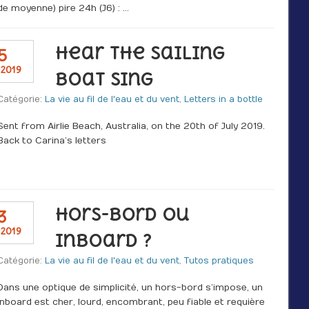
de moyenne) pire 24h (J6) : …
Hear the Sailing
5
 2019
Boat Sing
Catégorie:
La vie au fil de l'eau et du vent
,
Letters in a bottle
Sent from Airlie Beach, Australia, on the 20th of July 2019.
Back to Carina’s letters
Hors-bord ou
3
 2019
inboard ?
Catégorie:
La vie au fil de l'eau et du vent
,
Tutos pratiques
Dans une optique de simplicité, un hors-bord s’impose, un
inboard est cher, lourd, encombrant, peu fiable et requière