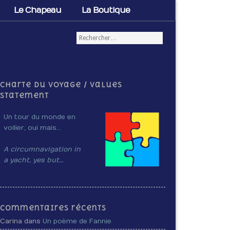
Le Chapeau
La Boutique
Charte du voyage / Values
Statement
Un tour du monde en
voilier, oui mais…
A circumnavigation in
a yacht, yes but…
Commentaires récents
Carina dans
Un poème de Fannie