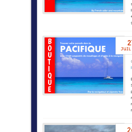
2
juil
2