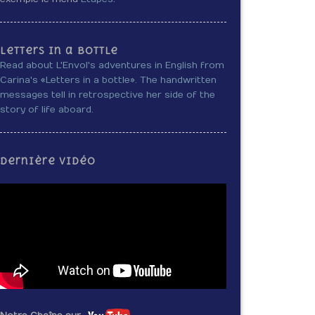
Letters in a bottle
Read about L'Envol's adventures in English from
Carina's «Letters in a bottle». The handwritten
messages tell in retrospective her side of the
story of life aboard.
Dernière vidéo