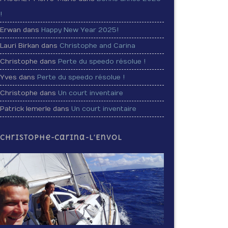
!
Erwan dans
Happy New Year 2025!
Lauri Birkan dans
Christophe and Carina
Christophe dans
Perte du speedo résolue !
Yves dans
Perte du speedo résolue !
Christophe dans
Un court inventaire
Patrick lemerle dans
Un court inventaire
Christophe-Carina-L’Envol