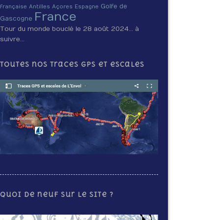
Golfe de
française
Antilles
Açores
Espagne
France
Gascogne
Tour du monde bouclé le 28 août 2024… à
suivre…
Toutes nos traces GPS et escales
Quoi de neuf sur le site ?