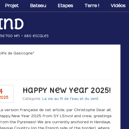
Projet
Bateau
Etapes
Terre !
Vidéos
ind
 56’700 Mn ~ 680 escales
Golfe de Gascogne"
Happy New Year 2025!
4
2025
Catégorie:
La vie au fil de l'eau et du vent
La version française de cet article, par Christophe Dear all,
Happy New Year 2025 from SY L’Envol and crew, greetings
from the Pyrenees! We are currently anchored in Hendaye,
Basque Country (on the French side of the border), where