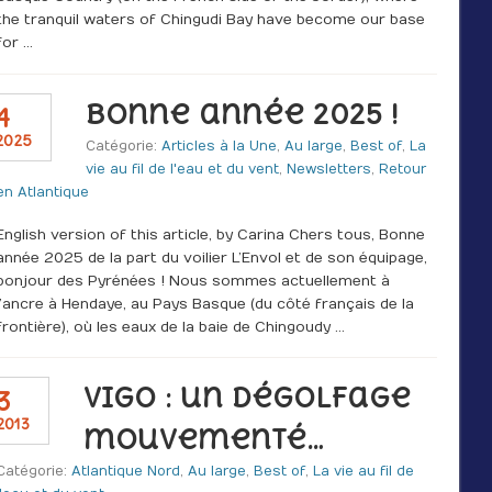
the tranquil waters of Chingudi Bay have become our base
for …
Bonne année 2025 !
4
2025
Catégorie:
Articles à la Une
,
Au large
,
Best of
,
La
vie au fil de l'eau et du vent
,
Newsletters
,
Retour
en Atlantique
English version of this article, by Carina Chers tous, Bonne
année 2025 de la part du voilier L’Envol et de son équipage,
bonjour des Pyrénées ! Nous sommes actuellement à
l’ancre à Hendaye, au Pays Basque (du côté français de la
frontière), où les eaux de la baie de Chingoudy …
Vigo : un dégolfage
3
2013
mouvementé…
Catégorie:
Atlantique Nord
,
Au large
,
Best of
,
La vie au fil de