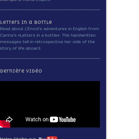
Letters in a bottle
Read about L'Envol's adventures in English from
Carina's «Letters in a bottle». The handwritten
messages tell in retrospective her side of the
story of life aboard.
Dernière vidéo