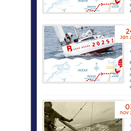
2
jan 
0
nov 