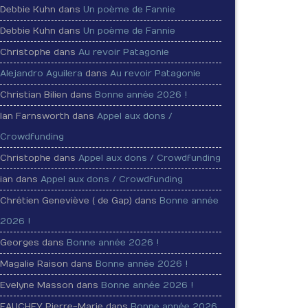
Debbie Kuhn dans
Un poème de Fannie
Debbie Kuhn dans
Un poème de Fannie
Christophe dans
Au revoir Patagonie
Alejandro Aguilera
dans
Au revoir Patagonie
Christian Bilien dans
Bonne année 2026 !
Ian Farnsworth dans
Appel aux dons /
Crowdfunding
Christophe dans
Appel aux dons / Crowdfunding
ian dans
Appel aux dons / Crowdfunding
Chrétien Geneviève ( de Gap) dans
Bonne année
2026 !
Georges dans
Bonne année 2026 !
Magalie Raison dans
Bonne année 2026 !
Evelyne Masson dans
Bonne année 2026 !
FAUCHEY Pierre-Marie dans
Bonne année 2026