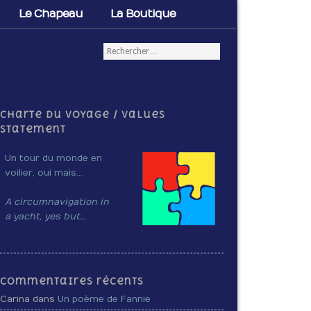
Le Chapeau
La Boutique
Charte du voyage / Values
Statement
Un tour du monde en
voilier, oui mais…
A circumnavigation in
a yacht, yes but…
Commentaires récents
Carina dans
Un poème de Fannie