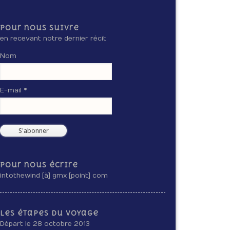
Pour nous suivre
en recevant notre dernier récit
Nom
E-mail *
Pour nous écrire
intothewind [à] gmx [point] com
Les étapes du voyage
Départ le 28 octobre 2013