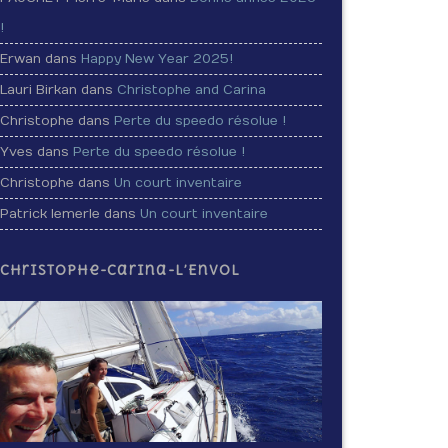
!
Erwan dans
Happy New Year 2025!
Lauri Birkan dans
Christophe and Carina
Christophe dans
Perte du speedo résolue !
Yves dans
Perte du speedo résolue !
Christophe dans
Un court inventaire
Patrick lemerle dans
Un court inventaire
Christophe-Carina-L’Envol