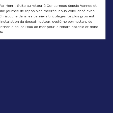
Par Henri : Suite au retour à Concarneau depuis Vannes et
une journée de repos bien méritée, nous voici lancé avec
Christophe dans les derniers bricolages. Le plus gros est
l’installation du dessalinisateur, système permettant de
retirer le sel de l’eau de mer pour la rendre potable et donc
de …