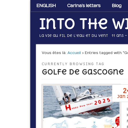
ENGLISH
Carina’s letters
Blog
Into the w
La vie au fil de l'eau et du vent 11 ans ~
Vous êtes là :
Accueil
› Entries tagged with "
CURRENTLY BROWSING TAG
Golfe de Gascogne
2
jan 