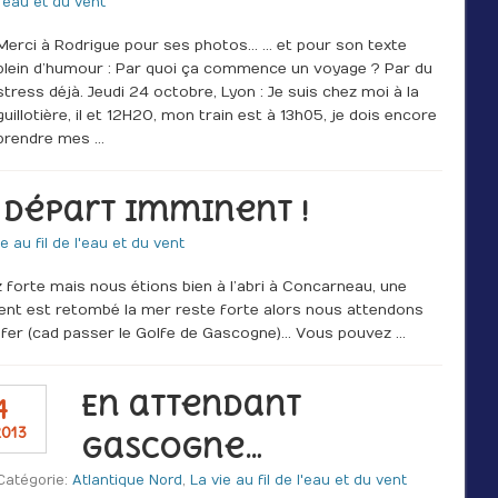
l'eau et du vent
Merci à Rodrigue pour ses photos… … et pour son texte
plein d’humour : Par quoi ça commence un voyage ? Par du
stress déjà. Jeudi 24 octobre, Lyon : Je suis chez moi à la
guillotière, il et 12H2O, mon train est à 13h05, je dois encore
prendre mes …
 départ imminent !
ie au fil de l'eau et du vent
 forte mais nous étions bien à l’abri à Concarneau, une
ent est retombé la mer reste forte alors nous attendons
lfer (cad passer le Golfe de Gascogne)… Vous pouvez …
En attendant
4
2013
Gascogne…
Catégorie:
Atlantique Nord
,
La vie au fil de l'eau et du vent