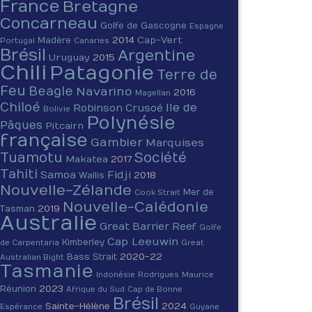
France
Bretagne
Concarneau
Golfe de Gascogne
Espagne
2014
Cap-Vert
Madère
Portugal
Canaries
Brésil
Argentine
Uruguay
2015
Chili
Patagonie
Terre de
Feu
Beagle
Navarino
2016
Magellan
Chiloé
Ile de
Robinson Crusoé
Bolivie
Polynésie
Pâques
Pitcairn
française
Gambier
Marquises
Tuamotu
Société
Makatea
2017
Tahiti
Fidji
Samoa
2018
Wallis
Nouvelle-Zélande
Mer de
Cook Strait
Nouvelle-Calédonie
2019
Tasman
Australie
Great Barrier Reef
Golfe
Cap Leeuwin
Kimberley
de Carpentaria
Great
2020-22
Bass Strait
Australian Bight
Tasmanie
Indonésie
Rodrigues
Maurice
2023
Réunion
Afrique du Sud
Cap de Bonne
Brésil
Sainte-Hélène
2024
Espérance
Guyane