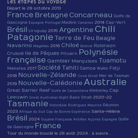
Les étapes du voyage
Départ le 28 octobre 2013
France
Bretagne
Concarneau
Golfe de
2014
Cap-Vert
Gascogne
Madère
Espagne
Portugal
Canaries
Chili
Brésil
Argentine
Uruguay
2015
Patagonie
Terre de Feu
Beagle
Chiloé
Navarino
Robinson
2016
Magellan
Bolivie
Polynésie
Ile de Pâques
Crusoé
Pitcairn
française
Tuamotu
Gambier
Marquises
Société
Tahiti
Fidji
Samoa
Makatea
2017
Wallis
Nouvelle-Zélande
2018
Mer de Tasman
Cook Strait
Australie
Nouvelle-Calédonie
2019
Cap
Great Barrier Reef
Kimberley
Golfe de Carpentaria
Leeuwin
2020-22
Bass Strait
Great Australian Bight
Tasmanie
Réunion
Indonésie
Rodrigues
Maurice
2023
Sainte-Hélène
Afrique du Sud
Cap de Bonne Espérance
Brésil
2024
Golfe
Guyane française
Antilles
Açores
Espagne
France
de Gascogne
Tour du monde bouclé le 28 août 2024… à suivre…