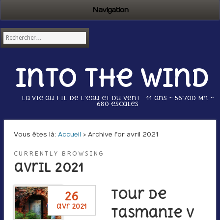
Navigation
Into the wind
La vie au fil de l'eau et du vent 11 ans ~ 56’700 Mn ~
680 escales
Vous êtes là :
Accueil
› Archive for avril 2021
CURRENTLY BROWSING
avril 2021
Tour de
26
avr 2021
Tasmanie V