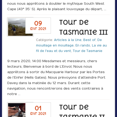
nous nous apprêtons à doubler le mythique South West
Cape (43° 35’ S). Après le plaisant louvoyage du départ, …
Tour de
09
avr 2021
Tasmanie III
Catégorie:
Articles à la Une
,
Best of
,
De
mouillage en mouillage
,
En rando
,
La vie au
fil de l'eau et du vent
,
Tour de Tasmanie
9 mars 2020, 14:00 Mesdames et messieurs, chers
lecteurs, Bienvenue à bord de L’Envol, Nous nous
apprêtons à sortir du Macquarie Harbour par les Portes
de l’Enfer (Hells Gates). Nous prévoyons d’atteindre Port
Davey dans la matinée du 12 mars. Durant cette
navigation, nous rencontrerons des vents contraires à
notre …
Tour de
01
avr 2021