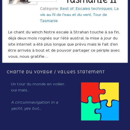
Tasmanie II
Catégorie:
Best of
,
Escales techniques
,
La
vie au fil de l'eau et du vent
,
Tour de
Tasmanie
Le chant du winch Notre escale à Strahan touche à sa fin,
déjà deux mois rognés sur l’été austral, la mise à jour du
site internet a été plus longue que prévu mais le fait d’en
être arrivés à bout et de pouvoir partager ce périple avec
vous, nous gratifie …
Charte du voyage / Values Statement
Un tour du monde en voilier,
oui mais…
A circumnavigation in a
yacht, yes but…