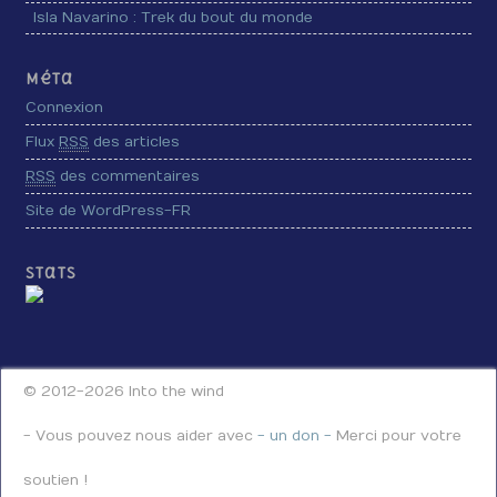
Isla Navarino : Trek du bout du monde
Méta
Connexion
Flux
RSS
des articles
RSS
des commentaires
Site de WordPress-FR
Stats
© 2012-2026 Into the wind
- Vous pouvez nous aider avec
- un don -
Merci pour votre
soutien !