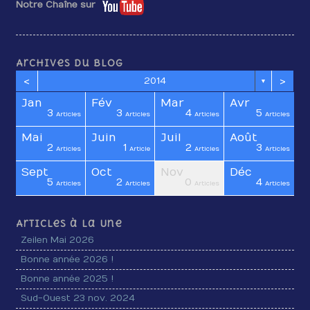
Notre Chaîne sur
Archives du blog
<
>
2014
▼
Jan
Fév
Mar
Avr
3
3
4
5
cles
cles
cles
cles
cles
cles
cles
cles
cles
cles
cles
cles
icle
icle
icle
Articles
Articles
Articles
Articles
Mai
Juin
Juil
Août
2
1
2
3
cles
cles
cles
cles
cles
cles
cles
cles
cles
cles
cles
cles
cles
icle
icle
Articles
Article
Articles
Articles
Sept
Oct
Nov
Déc
5
2
0
4
cles
cles
cles
cles
cles
cles
cles
cles
cles
cles
cles
cles
cles
icle
icle
Articles
Articles
Articles
Articles
Articles à la Une
Zeilen Mai 2026
Bonne année 2026 !
Bonne année 2025 !
Sud-Ouest 23 nov. 2024