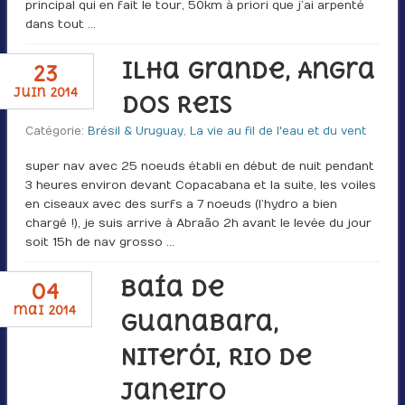
principal qui en fait le tour, 50km à priori que j’ai arpenté
dans tout …
Ilha Grande, Angra
23
juin 2014
dos Reis
Catégorie:
Brésil & Uruguay
,
La vie au fil de l'eau et du vent
super nav avec 25 noeuds établi en début de nuit pendant
3 heures environ devant Copacabana et la suite, les voiles
en ciseaux avec des surfs a 7 noeuds (l’hydro a bien
chargé !), je suis arrive à Abraão 2h avant le levée du jour
soit 15h de nav grosso …
Baía de
04
mai 2014
Guanabara,
Niterói, Rio de
Janeiro