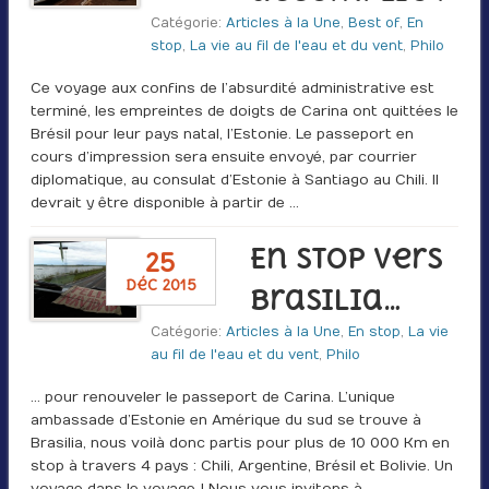
Catégorie:
Articles à la Une
,
Best of
,
En
stop
,
La vie au fil de l'eau et du vent
,
Philo
Ce voyage aux confins de l’absurdité administrative est
terminé, les empreintes de doigts de Carina ont quittées le
Brésil pour leur pays natal, l’Estonie. Le passeport en
cours d’impression sera ensuite envoyé, par courrier
diplomatique, au consulat d’Estonie à Santiago au Chili. Il
devrait y être disponible à partir de …
En stop vers
25
déc 2015
Brasilia…
Catégorie:
Articles à la Une
,
En stop
,
La vie
au fil de l'eau et du vent
,
Philo
… pour renouveler le passeport de Carina. L’unique
ambassade d’Estonie en Amérique du sud se trouve à
Brasilia, nous voilà donc partis pour plus de 10 000 Km en
stop à travers 4 pays : Chili, Argentine, Brésil et Bolivie. Un
voyage dans le voyage ! Nous vous invitons à …