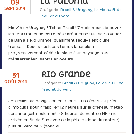
La Paloma
09
sept 2014
Catégorie:
Brésil & Uruguay
,
La vie au fil de
l'eau et du vent
Me v’là en Uruguay ! Tchao Brasil ! 7 mois pour découvrir
les 1600 milles de cette côte brésilienne sud de Salvador
de Bahia à Rio Grande, quasiment l’équivalent d’une
transat ! Depuis quelques temps la jungle a
progressivement cédée la place à un paysage plus
méditerranéen, sapins et odeurs …
Rio Grande
31
août 2014
Catégorie:
Brésil & Uruguay
,
La vie au fil de
l'eau et du vent
350 milles de navigation en 3 jours : un départ au près
d’Imbituba pour grappiller 12 heures sur le créneau météo
qui annonçait seulement 48 heures de vent de NE, une
arrivée en fin de flux avec de la pétole (donc du moteur)
puis du vent de S (donc du …