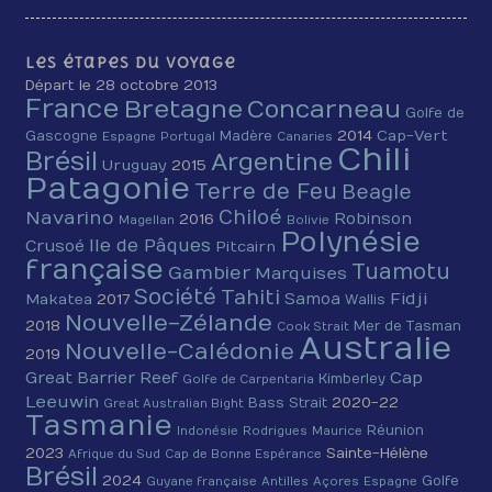
Les étapes du voyage
Départ le 28 octobre 2013
France
Bretagne
Concarneau
Golfe de
2014
Cap-Vert
Gascogne
Madère
Espagne
Portugal
Canaries
Chili
Brésil
Argentine
Uruguay
2015
Patagonie
Terre de Feu
Beagle
Chiloé
Navarino
Robinson
2016
Magellan
Bolivie
Polynésie
Ile de Pâques
Crusoé
Pitcairn
française
Tuamotu
Gambier
Marquises
Société
Tahiti
Fidji
Samoa
Makatea
2017
Wallis
Nouvelle-Zélande
2018
Mer de Tasman
Cook Strait
Australie
Nouvelle-Calédonie
2019
Cap
Great Barrier Reef
Kimberley
Golfe de Carpentaria
Leeuwin
2020-22
Bass Strait
Great Australian Bight
Tasmanie
Réunion
Indonésie
Rodrigues
Maurice
2023
Sainte-Hélène
Afrique du Sud
Cap de Bonne Espérance
Brésil
2024
Golfe
Guyane française
Antilles
Açores
Espagne