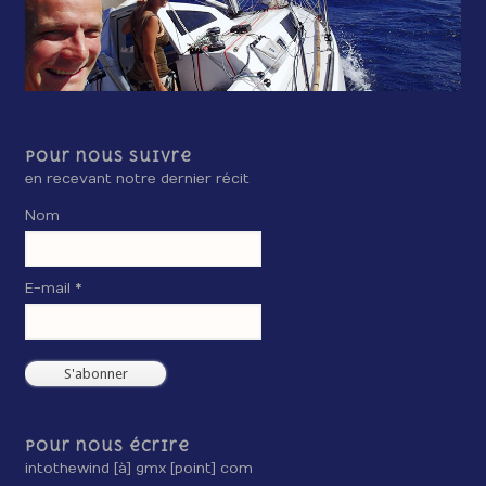
Pour nous suivre
en recevant notre dernier récit
Nom
E-mail *
Pour nous écrire
intothewind [à] gmx [point] com