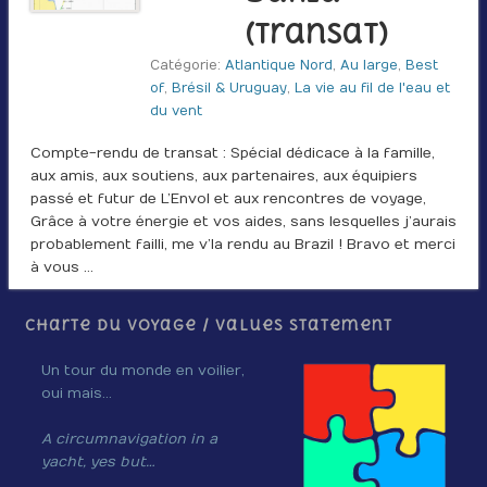
(Transat)
Catégorie:
Atlantique Nord
,
Au large
,
Best
of
,
Brésil & Uruguay
,
La vie au fil de l'eau et
du vent
Compte-rendu de transat : Spécial dédicace à la famille,
aux amis, aux soutiens, aux partenaires, aux équipiers
passé et futur de L’Envol et aux rencontres de voyage,
Grâce à votre énergie et vos aides, sans lesquelles j’aurais
probablement failli, me v’la rendu au Brazil ! Bravo et merci
à vous …
Charte du voyage / Values Statement
Un tour du monde en voilier,
oui mais…
A circumnavigation in a
yacht, yes but…