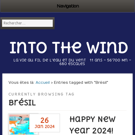
Navigation
Into the wind
La vie au fil de l'eau et du vent 11 ans ~ 56’700 Mn ~
680 escales
Vous êtes là :
Accueil
› Entries tagged with "Brésil"
CURRENTLY BROWSING TAG
Brésil
Happy New
26
jan 2024
Year 2024!