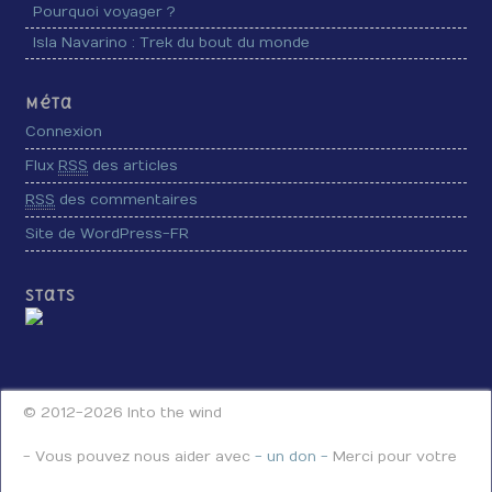
Pourquoi voyager ?
Isla Navarino : Trek du bout du monde
Méta
Connexion
Flux
RSS
des articles
RSS
des commentaires
Site de WordPress-FR
Stats
© 2012-2026 Into the wind
- Vous pouvez nous aider avec
- un don -
Merci pour votre