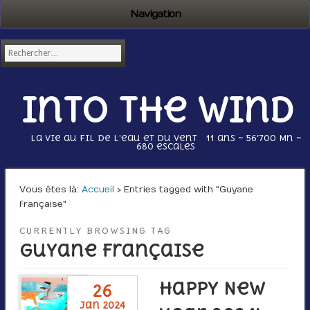
Navigation
Into the wind
La vie au fil de l'eau et du vent 11 ans ~ 56’700 Mn ~
680 escales
Vous êtes là :
Accueil
› Entries tagged with "Guyane
française"
CURRENTLY BROWSING TAG
Guyane française
Happy New
26
jan 2024