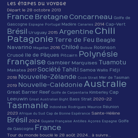
Les étapes du voyage
Départ le 28 octobre 2013
France
Bretagne
Concarneau
Golfe de
2014
Cap-Vert
Gascogne
Madère
Espagne
Portugal
Canaries
Chili
Brésil
Argentine
Uruguay
2015
Patagonie
Terre de Feu
Beagle
Chiloé
Navarino
Robinson
2016
Magellan
Bolivie
Polynésie
Ile de Pâques
Crusoé
Pitcairn
française
Tuamotu
Gambier
Marquises
Société
Tahiti
Fidji
Samoa
Makatea
2017
Wallis
Nouvelle-Zélande
2018
Mer de Tasman
Cook Strait
Australie
Nouvelle-Calédonie
2019
Cap
Great Barrier Reef
Kimberley
Golfe de Carpentaria
Leeuwin
2020-22
Bass Strait
Great Australian Bight
Tasmanie
Réunion
Indonésie
Rodrigues
Maurice
2023
Sainte-Hélène
Afrique du Sud
Cap de Bonne Espérance
Brésil
2024
Golfe
Guyane française
Antilles
Açores
Espagne
France
de Gascogne
Tour du monde bouclé le 28 août 2024… à suivre…