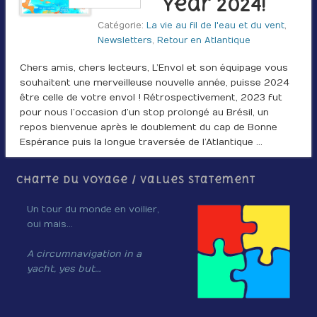
Year 2024!
Catégorie:
La vie au fil de l'eau et du vent
,
Newsletters
,
Retour en Atlantique
Chers amis, chers lecteurs, L’Envol et son équipage vous
souhaitent une merveilleuse nouvelle année, puisse 2024
être celle de votre envol ! Rétrospectivement, 2023 fut
pour nous l’occasion d’un stop prolongé au Brésil, un
repos bienvenue après le doublement du cap de Bonne
Espérance puis la longue traversée de l’Atlantique …
Charte du voyage / Values Statement
Un tour du monde en voilier,
oui mais…
A circumnavigation in a
yacht, yes but…