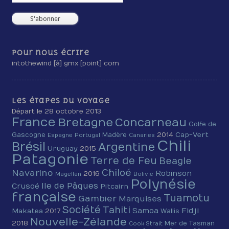
Pour nous écrire
intothewind [à] gmx [point] com
Les étapes du voyage
Départ le 28 octobre 2013
France
Bretagne
Concarneau
Golfe de
2014
Cap-Vert
Gascogne
Madère
Espagne
Portugal
Canaries
Chili
Brésil
Argentine
Uruguay
2015
Patagonie
Terre de Feu
Beagle
Chiloé
Navarino
Robinson
2016
Magellan
Bolivie
Polynésie
Ile de Pâques
Crusoé
Pitcairn
française
Tuamotu
Gambier
Marquises
Société
Tahiti
Fidji
Samoa
Makatea
2017
Wallis
Nouvelle-Zélande
2018
Mer de Tasman
Cook Strait