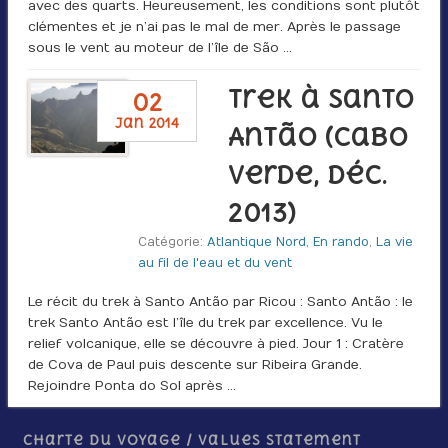
avec des quarts. Heureusement, les conditions sont plutôt
clémentes et je n’ai pas le mal de mer. Après le passage
sous le vent au moteur de l’île de São …
Trek à Santo
02
jan 2014
Antão (Cabo
Verde, déc.
2013)
Catégorie:
Atlantique Nord
,
En rando
,
La vie
au fil de l'eau et du vent
Le récit du trek à Santo Antão par Ricou : Santo Antão : le
trek Santo Antão est l’île du trek par excellence. Vu le
relief volcanique, elle se découvre à pied. Jour 1 : Cratère
de Cova de Paul puis descente sur Ribeira Grande.
Rejoindre Ponta do Sol après …
Charte du voyage / Values Statement