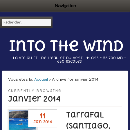
Navigation
Into the wind
La vie au fil de l'eau et du vent 11 ans ~ 56’700 Mn ~
680 escales
Vous êtes là :
Accueil
› Archive for janvier 2014
CURRENTLY BROWSING
janvier 2014
Tarrafal
11
jan 2014
(Santiago,