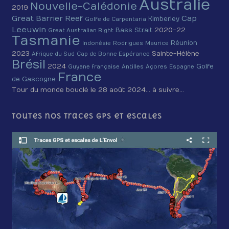
Australie
Nouvelle-Calédonie
2019
Cap
Great Barrier Reef
Kimberley
Golfe de Carpentaria
Leeuwin
2020-22
Bass Strait
Great Australian Bight
Tasmanie
Réunion
Indonésie
Rodrigues
Maurice
2023
Sainte-Hélène
Afrique du Sud
Cap de Bonne Espérance
Brésil
2024
Golfe
Guyane française
Antilles
Açores
Espagne
France
de Gascogne
Tour du monde bouclé le 28 août 2024… à suivre…
Toutes nos traces GPS et escales