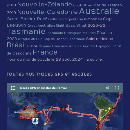
Nouvelle-Zélande
2018
Mer de Tasman
Cook Strait
Australie
Nouvelle-Calédonie
2019
Cap
Great Barrier Reef
Kimberley
Golfe de Carpentaria
Leeuwin
2020-22
Bass Strait
Great Australian Bight
Tasmanie
Réunion
Indonésie
Rodrigues
Maurice
2023
Sainte-Hélène
Afrique du Sud
Cap de Bonne Espérance
Brésil
2024
Golfe
Guyane française
Antilles
Açores
Espagne
France
de Gascogne
Tour du monde bouclé le 28 août 2024… à suivre…
Toutes nos traces GPS et escales