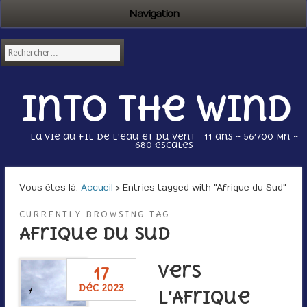
Navigation
Into the wind
La vie au fil de l'eau et du vent 11 ans ~ 56’700 Mn ~
680 escales
Vous êtes là :
Accueil
› Entries tagged with "Afrique du Sud"
CURRENTLY BROWSING TAG
Afrique du Sud
Vers
17
déc 2023
l’Afrique