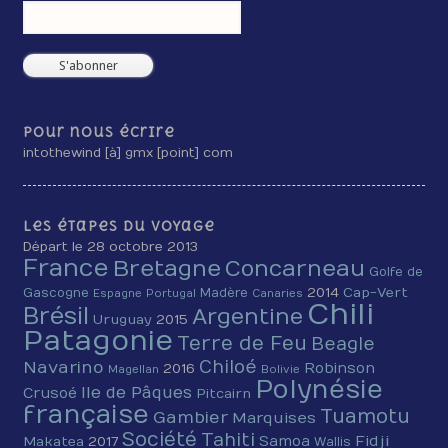
Pour nous écrire
intothewind [à] gmx [point] com
Les étapes du voyage
Départ le 28 octobre 2013
France
Bretagne
Concarneau
Golfe de
2014
Cap-Vert
Gascogne
Madère
Espagne
Portugal
Canaries
Chili
Brésil
Argentine
Uruguay
2015
Patagonie
Terre de Feu
Beagle
Chiloé
Navarino
Robinson
2016
Magellan
Bolivie
Polynésie
Ile de Pâques
Crusoé
Pitcairn
française
Tuamotu
Gambier
Marquises
Société
Tahiti
Fidji
Samoa
Makatea
2017
Wallis