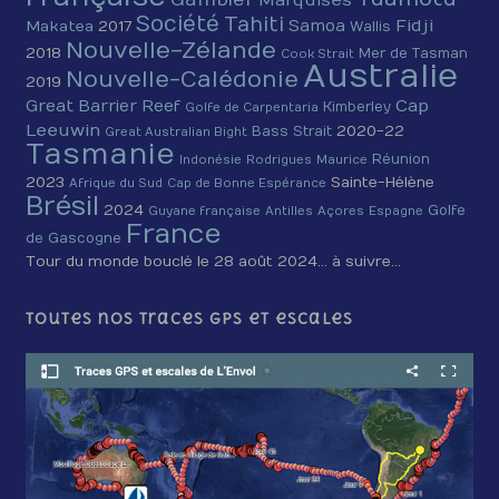
Société
Tahiti
Fidji
Samoa
Makatea
2017
Wallis
Nouvelle-Zélande
2018
Mer de Tasman
Cook Strait
Australie
Nouvelle-Calédonie
2019
Cap
Great Barrier Reef
Kimberley
Golfe de Carpentaria
Leeuwin
2020-22
Bass Strait
Great Australian Bight
Tasmanie
Réunion
Indonésie
Rodrigues
Maurice
2023
Sainte-Hélène
Afrique du Sud
Cap de Bonne Espérance
Brésil
2024
Golfe
Guyane française
Antilles
Açores
Espagne
France
de Gascogne
Tour du monde bouclé le 28 août 2024… à suivre…
Toutes nos traces GPS et escales