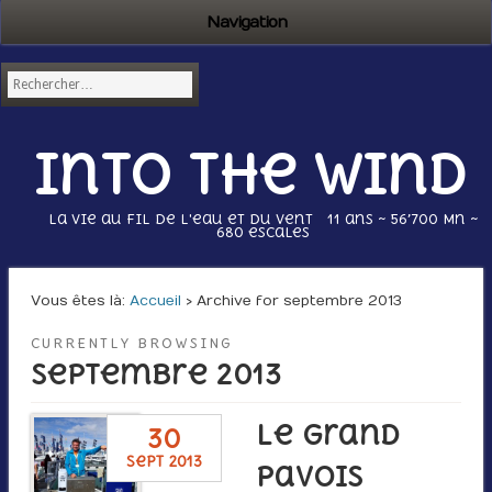
Navigation
Into the wind
La vie au fil de l'eau et du vent 11 ans ~ 56’700 Mn ~
680 escales
Vous êtes là :
Accueil
› Archive for septembre 2013
CURRENTLY BROWSING
septembre 2013
Le Grand
30
sept 2013
Pavois