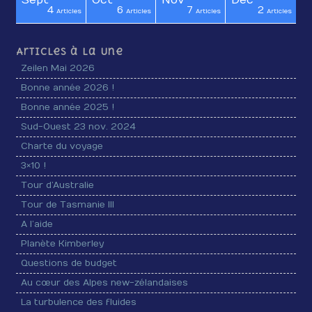
4
6
7
2
cles
cles
cles
cles
cles
cles
cles
cles
cles
cles
cles
cles
cles
icle
icle
Articles
Articles
Articles
Articles
Articles à la Une
Zeilen Mai 2026
Bonne année 2026 !
Bonne année 2025 !
Sud-Ouest 23 nov. 2024
Charte du voyage
3×10 !
Tour d’Australie
Tour de Tasmanie III
A l’aide
Planète Kimberley
Questions de budget
Au cœur des Alpes new-zélandaises
La turbulence des fluides