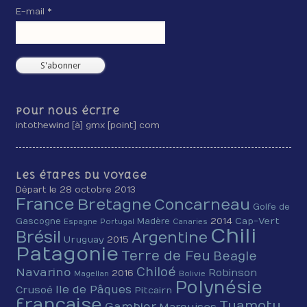
E-mail *
Pour nous écrire
intothewind [à] gmx [point] com
Les étapes du voyage
Départ le 28 octobre 2013
France
Bretagne
Concarneau
Golfe de
2014
Cap-Vert
Gascogne
Madère
Espagne
Portugal
Canaries
Chili
Brésil
Argentine
Uruguay
2015
Patagonie
Terre de Feu
Beagle
Chiloé
Navarino
Robinson
2016
Magellan
Bolivie
Polynésie
Ile de Pâques
Crusoé
Pitcairn
française
Tuamotu
Gambier
Marquises