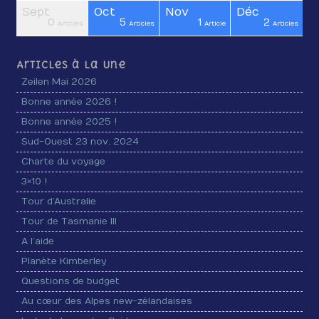
Sept
Oct
Nov
Déc
0
5
1
2
cles
cles
cles
cles
cles
cles
cles
cles
cles
cles
cles
cles
cles
icle
icle
Articles
Articles
Article
Articles
Articles à la Une
Zeilen Mai 2026
Bonne année 2026 !
Bonne année 2025 !
Sud-Ouest 23 nov. 2024
Charte du voyage
3×10 !
Tour d’Australie
Tour de Tasmanie III
A l’aide
Planète Kimberley
Questions de budget
Au cœur des Alpes new-zélandaises