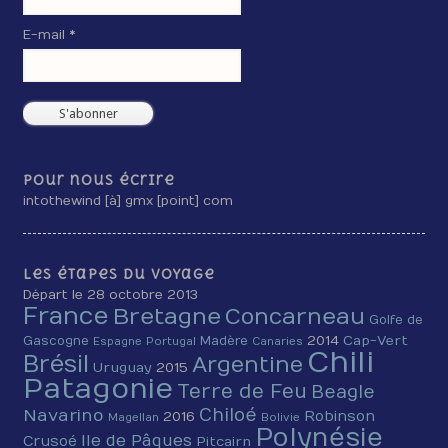
E-mail *
Pour nous écrire
intothewind [à] gmx [point] com
Les étapes du voyage
Départ le 28 octobre 2013
France
Bretagne
Concarneau
Golfe de
2014
Cap-Vert
Gascogne
Madère
Espagne
Portugal
Canaries
Chili
Brésil
Argentine
Uruguay
2015
Patagonie
Terre de Feu
Beagle
Chiloé
Navarino
Robinson
2016
Magellan
Bolivie
Polynésie
Ile de Pâques
Crusoé
Pitcairn