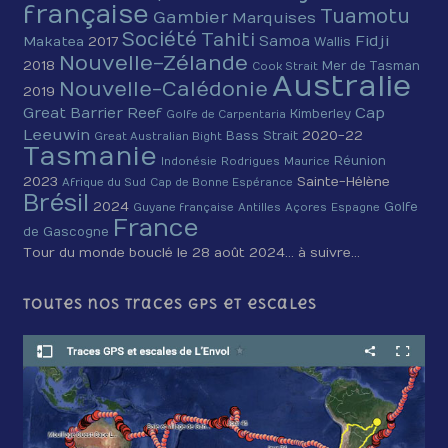
française
Tuamotu
Gambier
Marquises
Société
Tahiti
Fidji
Samoa
Makatea
2017
Wallis
Nouvelle-Zélande
2018
Mer de Tasman
Cook Strait
Australie
Nouvelle-Calédonie
2019
Cap
Great Barrier Reef
Kimberley
Golfe de Carpentaria
Leeuwin
2020-22
Bass Strait
Great Australian Bight
Tasmanie
Réunion
Indonésie
Rodrigues
Maurice
2023
Sainte-Hélène
Afrique du Sud
Cap de Bonne Espérance
Brésil
2024
Golfe
Guyane française
Antilles
Açores
Espagne
France
de Gascogne
Tour du monde bouclé le 28 août 2024… à suivre…
Toutes nos traces GPS et escales