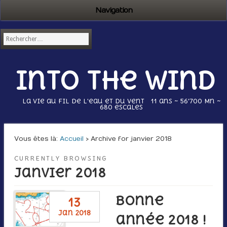
Navigation
Into the wind
La vie au fil de l'eau et du vent 11 ans ~ 56’700 Mn ~
680 escales
Vous êtes là :
Accueil
› Archive for janvier 2018
CURRENTLY BROWSING
janvier 2018
Bonne
13
jan 2018
année 2018 !