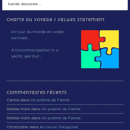
bande dessinée …
Charte du voyage / Values Statement
Un tour du monde en voilier,
oui mais…
A circumnavigation in a
yacht, yes but…
Commentaires récents
Carina dans
Un poème de Fannie
Debbie Kuhn dans
Un poème de Fannie
Debbie Kuhn dans
Un poème de Fannie
Christophe dans
Au revoir Patagonie