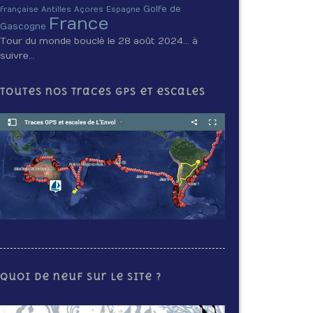
Golfe de
française
Antilles
Açores
Espagne
France
Gascogne
Tour du monde bouclé le 28 août 2024… à
suivre…
Toutes nos traces GPS et escales
Quoi de neuf sur le site ?