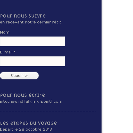
Pour nous suivre
en recevant notre dernier récit
Nom
E-mail *
Pour nous écrire
intothewind [à] gmx [point] com
Les étapes du voyage
Départ le 28 octobre 2013