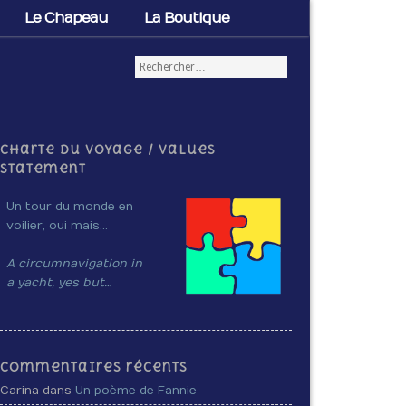
Le Chapeau
La Boutique
Charte du voyage / Values
Statement
Un tour du monde en
voilier, oui mais…
A circumnavigation in
a yacht, yes but…
Commentaires récents
Carina dans
Un poème de Fannie