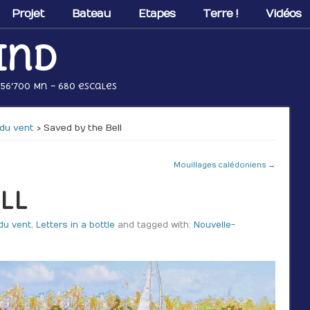
Projet
Bateau
Etapes
Terre !
Vidéos
ind
 56’700 Mn ~ 680 escales
t du vent
› Saved by the Bell
Mouillages calédoniens →
ll
 du vent
,
Letters in a bottle
and tagged with:
Nouvelle-