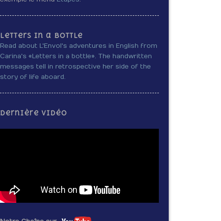
Letters in a bottle
Read about L'Envol's adventures in English from
Carina's «Letters in a bottle». The handwritten
messages tell in retrospective her side of the
story of life aboard.
Dernière vidéo