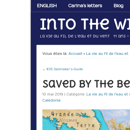
ENGLISH
Carina’s letters
Blog
Into the w
La vie au fil de l'eau et du vent 11 ans ~
Vous êtes là :
Accueil
›
La vie au fil de l'eau e
← €35 Sailmaker’s Guide
Saved by the Be
10 mai 2019 | Catégorie:
La vie au fil de l'eau et
Calédonie