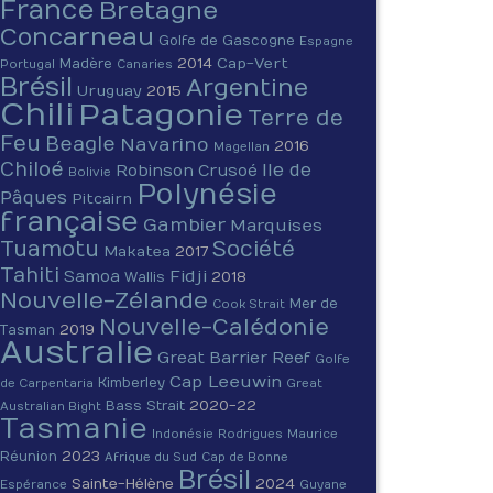
France
Bretagne
Concarneau
Golfe de Gascogne
Espagne
2014
Cap-Vert
Madère
Portugal
Canaries
Brésil
Argentine
Uruguay
2015
Chili
Patagonie
Terre de
Feu
Beagle
Navarino
2016
Magellan
Chiloé
Ile de
Robinson Crusoé
Bolivie
Polynésie
Pâques
Pitcairn
française
Gambier
Marquises
Tuamotu
Société
Makatea
2017
Tahiti
Fidji
Samoa
2018
Wallis
Nouvelle-Zélande
Mer de
Cook Strait
Nouvelle-Calédonie
2019
Tasman
Australie
Great Barrier Reef
Golfe
Cap Leeuwin
Kimberley
de Carpentaria
Great
2020-22
Bass Strait
Australian Bight
Tasmanie
Indonésie
Rodrigues
Maurice
2023
Réunion
Afrique du Sud
Cap de Bonne
Brésil
Sainte-Hélène
2024
Espérance
Guyane