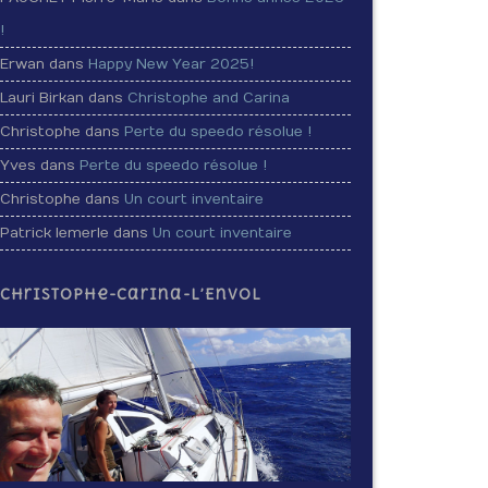
!
Erwan dans
Happy New Year 2025!
Lauri Birkan dans
Christophe and Carina
Christophe dans
Perte du speedo résolue !
Yves dans
Perte du speedo résolue !
Christophe dans
Un court inventaire
Patrick lemerle dans
Un court inventaire
Christophe-Carina-L’Envol