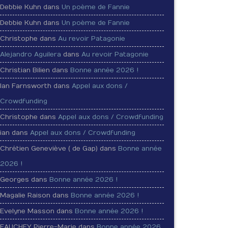
Debbie Kuhn dans
Un poème de Fannie
Debbie Kuhn dans
Un poème de Fannie
Christophe dans
Au revoir Patagonie
Alejandro Aguilera
dans
Au revoir Patagonie
Christian Bilien dans
Bonne année 2026 !
Ian Farnsworth dans
Appel aux dons /
Crowdfunding
Christophe dans
Appel aux dons / Crowdfunding
ian dans
Appel aux dons / Crowdfunding
Chrétien Geneviève ( de Gap) dans
Bonne année
2026 !
Georges dans
Bonne année 2026 !
Magalie Raison dans
Bonne année 2026 !
Evelyne Masson dans
Bonne année 2026 !
FAUCHEY Pierre-Marie dans
Bonne année 2026