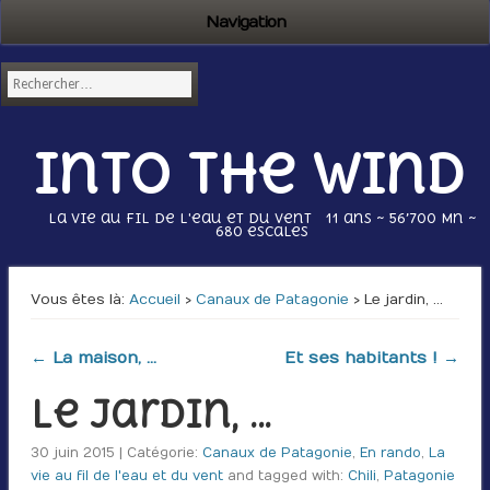
Navigation
Into the wind
La vie au fil de l'eau et du vent 11 ans ~ 56’700 Mn ~
680 escales
Vous êtes là :
Accueil
›
Canaux de Patagonie
› Le jardin, …
← La maison, …
Et ses habitants ! →
Le jardin, …
30 juin 2015 | Catégorie:
Canaux de Patagonie
,
En rando
,
La
vie au fil de l'eau et du vent
and tagged with:
Chili
,
Patagonie