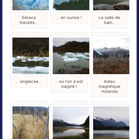
Séracs
… en sursis !
La salle de
bleutés…
bain…
… englacée…
… où l’on s’est
Adieu
baigné !
magnifique
Holanda