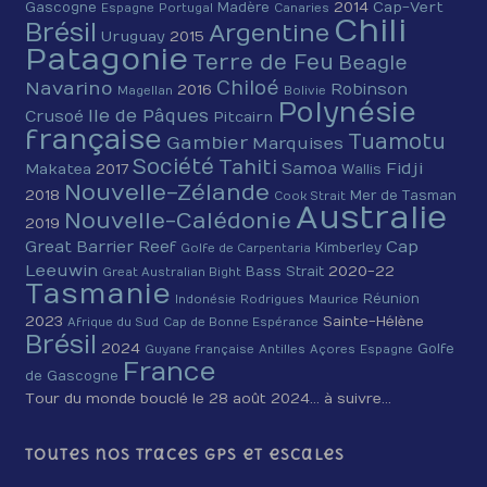
2014
Cap-Vert
Gascogne
Madère
Espagne
Portugal
Canaries
Chili
Brésil
Argentine
Uruguay
2015
Patagonie
Terre de Feu
Beagle
Chiloé
Navarino
Robinson
2016
Magellan
Bolivie
Polynésie
Ile de Pâques
Crusoé
Pitcairn
française
Tuamotu
Gambier
Marquises
Société
Tahiti
Fidji
Samoa
Makatea
2017
Wallis
Nouvelle-Zélande
2018
Mer de Tasman
Cook Strait
Australie
Nouvelle-Calédonie
2019
Cap
Great Barrier Reef
Kimberley
Golfe de Carpentaria
Leeuwin
2020-22
Bass Strait
Great Australian Bight
Tasmanie
Réunion
Indonésie
Rodrigues
Maurice
2023
Sainte-Hélène
Afrique du Sud
Cap de Bonne Espérance
Brésil
2024
Golfe
Guyane française
Antilles
Açores
Espagne
France
de Gascogne
Tour du monde bouclé le 28 août 2024… à suivre…
Toutes nos traces GPS et escales