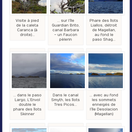
Visite à pied
… sur l’île
Phare des îlots
de la caleta
Guardian Brito,
Liallos, détroit
Caranca (à
canal Barbara
de Magellan,
droite)…
– un Faucon
au fond le
pèlerin
paso Shag…
… dans le paso
Dans le canal
… avec au fond
Largo, L’Envol
Smyth, les îlots
les sommets
double le
Tres Picos…
enneigés de
phare des îlots
l’île Desolacion
Skinner
(Magellan)