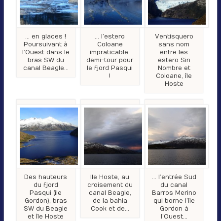
… en glaces !
… l’estero
Ventisquero
Poursuivant à
Coloane
sans nom
l’Ouest dans le
impraticable,
entre les
bras SW du
demi-tour pour
estero Sin
canal Beagle…
le fjord Pasqui
Nombre et
!
Coloane, île
Hoste
Des hauteurs
Ile Hoste, au
… l’entrée Sud
du fjord
croisement du
du canal
Pasqui (île
canal Beagle,
Barros Merino
Gordon), bras
de la bahia
qui borne l’île
SW du Beagle
Cook et de…
Gordon à
et île Hoste
l’Ouest…