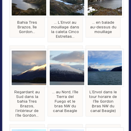
Bahia Tres
… L’Envol au
… en balade
Brazos, île
mouillage dans
au-dessus du
Gordon…
la caleta Cinco
mouillage
Estrellas…
Regardant au
… au Nord, l’île
L’Envol dans le
Sud dans la
Tierra del
tour horaire de
bahia Tres
Fuego et le
l’île Gordon
Brazos,
bras NW du
(bras NW du
l’intérieur de
canal Beagle
canal Beagle)
l’île Gordon…