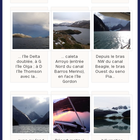
… l’île Delta
… caleta
Depuis le bras
doublée, à G
Arroyo (entrée
NW du canal
l’île Olga ; à D
Nord du canal
Beagle, le bras
l’île Thomson
Barros Merino),
Ouest du seno
avec la…
en face l’île
Pia…
Gordon