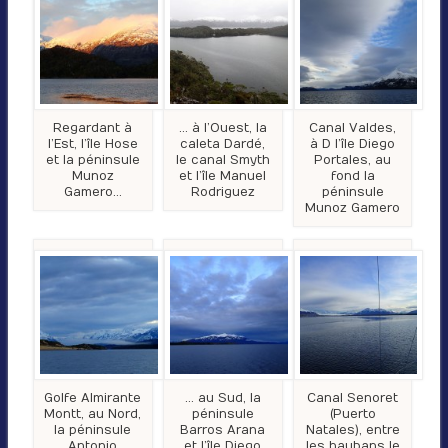
Regardant à
… à l’Ouest, la
Canal Valdes,
l’Est, l’île Hose
caleta Dardé,
à D l’île Diego
et la péninsule
le canal Smyth
Portales, au
Munoz
et l’île Manuel
fond la
Gamero…
Rodriguez
péninsule
Munoz Gamero
Golfe Almirante
… au Sud, la
Canal Senoret
Montt, au Nord,
péninsule
(Puerto
la péninsule
Barros Arana
Natales), entre
Antonio
et l’île Diego
les haubans le