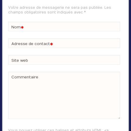
Votre adresse de messagerie ne sera pas publiée. Les
champs obligatoires sont indiqués avec
*
*
Nom
*
Adresse de contact
Site web
Commentaire
Vous pouvez utiliser ces balises et attributs
HTML
:
<a