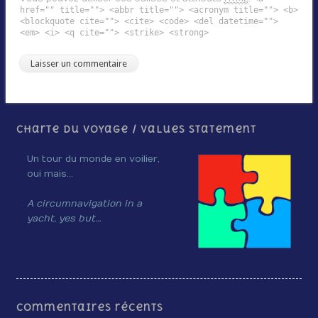
href="" title=""> <abbr title=""> <acronym title=""> <b>
<blockquote cite=""> <cite> <code> <del datetime="">
<em> <i> <q cite=""> <strike> <strong>
Charte du voyage / Values Statement
Un tour du monde en voilier,
oui mais…
A circumnavigation in a
yacht, yes but…
Commentaires récents