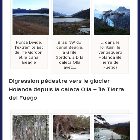
Punta Divide,
Bras NW du
… dans le
l’extrémité Est
canal Beagle,
lointain, le
de l’île Gordon,
à G l’île
ventisquero
et le canal
Gordon, à D la
Holanda (île
Beagle
caleta Olla
Tierra del
avec…
Fuego)
Digression pédestre vers le glacier
Holanda depuis la caleta Olla – île Tierra
del Fuego