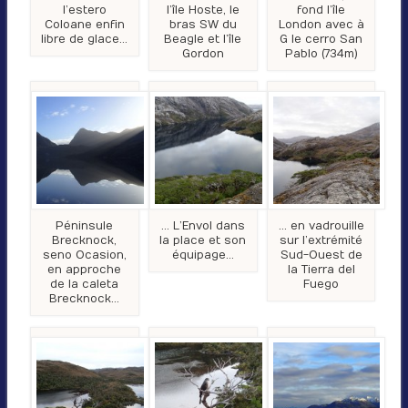
l’estero
l’île Hoste, le
fond l’île
Coloane enfin
bras SW du
London avec à
libre de glace…
Beagle et l’île
G le cerro San
Gordon
Pablo (734m)
Péninsule
… L’Envol dans
… en vadrouille
Brecknock,
la place et son
sur l’extrémité
seno Ocasion,
équipage…
Sud-Ouest de
en approche
la Tierra del
de la caleta
Fuego
Brecknock…