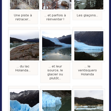
Une piste à
… et parfois à
Les glaçons…
retracer…
réinventer !
… du lac
… et leur
… le
Holanda…
source, le
ventisquero
glacier ou
Holanda
plutôt…