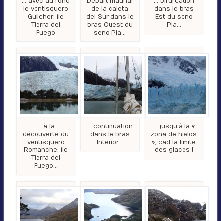
… avec au fond
Départ matinal
… bifurcation
le ventisquero
de la caleta
dans le bras
Guilcher, île
del Sur dans le
Est du seno
Tierra del
bras Ouest du
Pia…
Fuego
seno Pia…
… à la
… continuation
… jusqu’à la «
découverte du
dans le bras
zona de hielos
ventisquero
Interior…
», cad la limite
Romanche, île
des glaces !
Tierra del
Fuego…