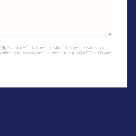
TML
:
<a href="" title=""> <abbr title=""> <acronym
code> <del datetime=""> <em> <i> <q cite=""> <strike>