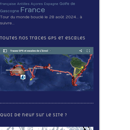
Golfe de
française
Antilles
Açores
Espagne
France
Gascogne
Tour du monde bouclé le 28 août 2024… à
suivre…
Toutes nos traces GPS et escales
Quoi de neuf sur le site ?