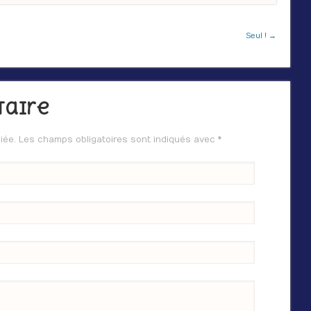
Seul ! →
taire
iée. Les champs obligatoires sont indiqués avec
*