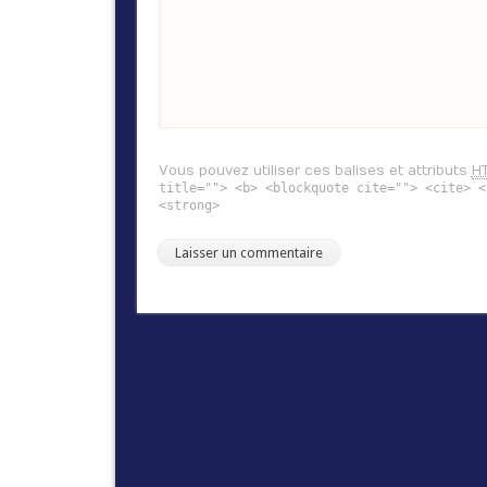
Vous pouvez utiliser ces balises et attributs
H
title=""> <b> <blockquote cite=""> <cite> <
<strong>