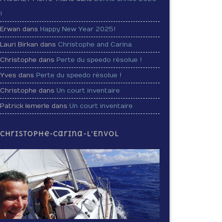
!
Erwan dans
Happy New Year 2025!
Lauri Birkan dans
Christophe and Carina
Christophe dans
Perte du speedo résolue !
Yves dans
Perte du speedo résolue !
Christophe dans
Un court inventaire
Patrick lemerle dans
Un court inventaire
Christophe-Carina-L’Envol