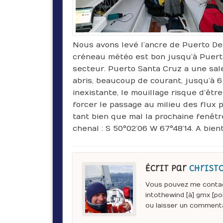
Nous avons levé l’ancre de Puerto Des
créneau météo est bon jusqu’à Puerto
secteur. Puerto Santa Cruz a une sal
abris, beaucoup de courant, jusqu’à 
inexistante, le mouillage risque d’êtr
forcer le passage au milieu des flux
tant bien que mal la prochaine fenêtr
chenal : S 50°02’06 W 67°48’14. A bien
Écrit par
Christ
Vous pouvez me contact
intothewind [à] gmx [po
ou laisser un commenta