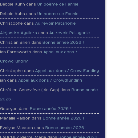
Debbie Kuhn dans
Un poème de Fannie
Debbie Kuhn dans
Un poème de Fannie
Christophe dans
Au revoir Patagonie
Alejandro Aguilera
dans
Au revoir Patagonie
Christian Bilien dans
Bonne année 2026 !
Ian Farnsworth dans
Appel aux dons /
Crowdfunding
Christophe dans
Appel aux dons / Crowdfunding
ian dans
Appel aux dons / Crowdfunding
Chrétien Geneviève ( de Gap) dans
Bonne année
2026 !
Georges dans
Bonne année 2026 !
Magalie Raison dans
Bonne année 2026 !
Evelyne Masson dans
Bonne année 2026 !
FAUCHEY Pierre-Marie dans
Bonne année 2026