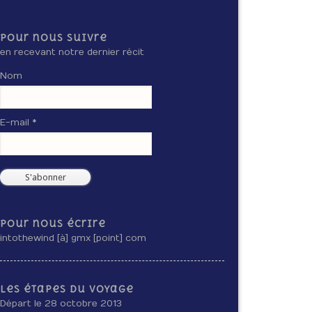
Pour nous suivre
en recevant notre dernier récit
Nom
E-mail *
Pour nous écrire
intothewind [à] gmx [point] com
Les étapes du voyage
Départ le 28 octobre 2013