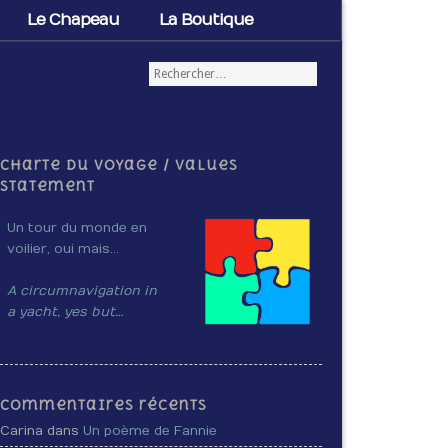
Le Chapeau
La Boutique
Charte du voyage / Values
Statement
Un tour du monde en
voilier, oui mais…
A circumnavigation in
a yacht, yes but…
Commentaires récents
Carina dans
Un poème de Fannie