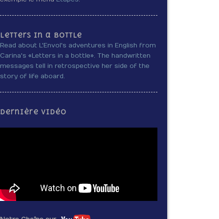
Letters in a bottle
Read about L'Envol's adventures in English from
Carina's «Letters in a bottle». The handwritten
messages tell in retrospective her side of the
story of life aboard.
Dernière vidéo