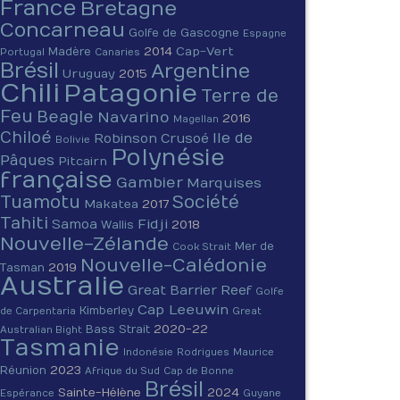
France
Bretagne
Concarneau
Golfe de Gascogne
Espagne
2014
Cap-Vert
Madère
Portugal
Canaries
Brésil
Argentine
Uruguay
2015
Chili
Patagonie
Terre de
Feu
Beagle
Navarino
2016
Magellan
Chiloé
Ile de
Robinson Crusoé
Bolivie
Polynésie
Pâques
Pitcairn
française
Gambier
Marquises
Tuamotu
Société
Makatea
2017
Tahiti
Fidji
Samoa
2018
Wallis
Nouvelle-Zélande
Mer de
Cook Strait
Nouvelle-Calédonie
2019
Tasman
Australie
Great Barrier Reef
Golfe
Cap Leeuwin
Kimberley
de Carpentaria
Great
2020-22
Bass Strait
Australian Bight
Tasmanie
Indonésie
Rodrigues
Maurice
2023
Réunion
Afrique du Sud
Cap de Bonne
Brésil
Sainte-Hélène
2024
Espérance
Guyane