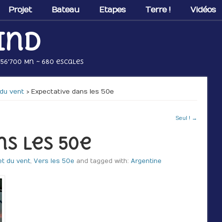
Projet
Bateau
Etapes
Terre !
Vidéos
ind
 56’700 Mn ~ 680 escales
t du vent
› Expectative dans les 50e
Seul ! →
ns les 50e
 et du vent
,
Vers les 50e
and tagged with:
Argentine