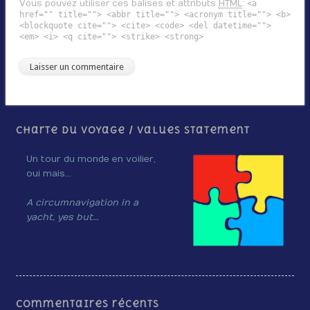
Vous pouvez utiliser ces balises et attributs
HTML
:
<a
href="" title=""> <abbr title=""> <acronym title=""> <b>
<blockquote cite=""> <cite> <code> <del datetime="">
<em> <i> <q cite=""> <strike> <strong>
Charte du voyage / Values Statement
Un tour du monde en voilier,
oui mais…
A circumnavigation in a
yacht, yes but…
Commentaires récents