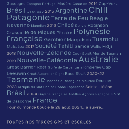
2014
Cap-Vert
Gascogne
Madère
Espagne
Portugal
Canaries
Chili
Brésil
Argentine
Uruguay
2015
Patagonie
Terre de Feu
Beagle
Chiloé
Navarino
Robinson
2016
Magellan
Bolivie
Polynésie
Ile de Pâques
Crusoé
Pitcairn
française
Tuamotu
Gambier
Marquises
Société
Tahiti
Fidji
Samoa
Makatea
2017
Wallis
Nouvelle-Zélande
2018
Mer de Tasman
Cook Strait
Australie
Nouvelle-Calédonie
2019
Cap
Great Barrier Reef
Kimberley
Golfe de Carpentaria
Leeuwin
2020-22
Bass Strait
Great Australian Bight
Tasmanie
Réunion
Indonésie
Rodrigues
Maurice
2023
Sainte-Hélène
Afrique du Sud
Cap de Bonne Espérance
Brésil
2024
Golfe
Guyane française
Antilles
Açores
Espagne
France
de Gascogne
Tour du monde bouclé le 28 août 2024… à suivre…
Toutes nos traces GPS et escales