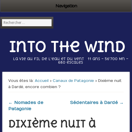
Navigation
Into the wind
La vie au fil de l'eau et du vent 11 ans ~ 56’700 Mn ~
680 escales
Vous êtes là :
Accueil
›
Canaux de Patagonie
› Dixième nuit
à Dardé, encore combien ?
← Nomades de
Sédentaires à Dardé →
Patagonie
Dixième nuit à