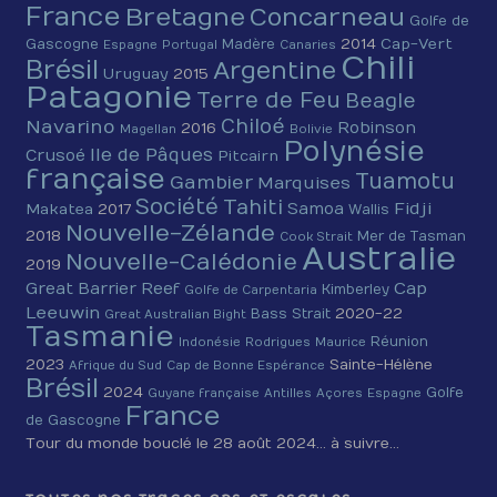
France
Bretagne
Concarneau
Golfe de
2014
Cap-Vert
Gascogne
Madère
Espagne
Portugal
Canaries
Chili
Brésil
Argentine
Uruguay
2015
Patagonie
Terre de Feu
Beagle
Chiloé
Navarino
Robinson
2016
Magellan
Bolivie
Polynésie
Ile de Pâques
Crusoé
Pitcairn
française
Tuamotu
Gambier
Marquises
Société
Tahiti
Fidji
Samoa
Makatea
2017
Wallis
Nouvelle-Zélande
2018
Mer de Tasman
Cook Strait
Australie
Nouvelle-Calédonie
2019
Cap
Great Barrier Reef
Kimberley
Golfe de Carpentaria
Leeuwin
2020-22
Bass Strait
Great Australian Bight
Tasmanie
Réunion
Indonésie
Rodrigues
Maurice
2023
Sainte-Hélène
Afrique du Sud
Cap de Bonne Espérance
Brésil
2024
Golfe
Guyane française
Antilles
Açores
Espagne
France
de Gascogne
Tour du monde bouclé le 28 août 2024… à suivre…