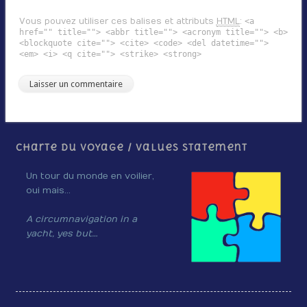
Vous pouvez utiliser ces balises et attributs
HTML
:
<a
href="" title=""> <abbr title=""> <acronym title=""> <b>
<blockquote cite=""> <cite> <code> <del datetime="">
<em> <i> <q cite=""> <strike> <strong>
Charte du voyage / Values Statement
Un tour du monde en voilier,
oui mais…
A circumnavigation in a
yacht, yes but…