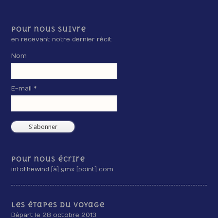
Pour nous suivre
en recevant notre dernier récit
Nom
E-mail *
Pour nous écrire
intothewind [à] gmx [point] com
Les étapes du voyage
Départ le 28 octobre 2013