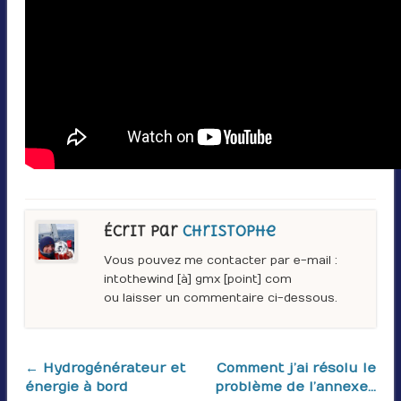
Écrit par
Christophe
Vous pouvez me contacter par e-mail :
intothewind [à] gmx [point] com
ou laisser un commentaire ci-dessous.
← Hydrogénérateur et
Comment j’ai résolu le
énergie à bord
problème de l’annexe…