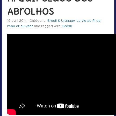
Abrolhos
19 avril 2014 | Catégorie:
Brésil & Uruguay
,
La vie au fil de
l'eau et du vent
and tagged with:
Brésil