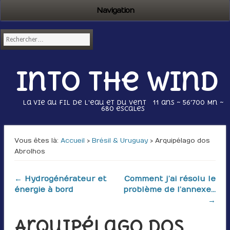
Navigation
Into the wind
La vie au fil de l'eau et du vent 11 ans ~ 56’700 Mn ~
680 escales
Vous êtes là :
Accueil
›
Brésil & Uruguay
› Arquipélago dos
Abrolhos
← Hydrogénérateur et
Comment j’ai résolu le
énergie à bord
problème de l’annexe…
→
Arquipélago dos