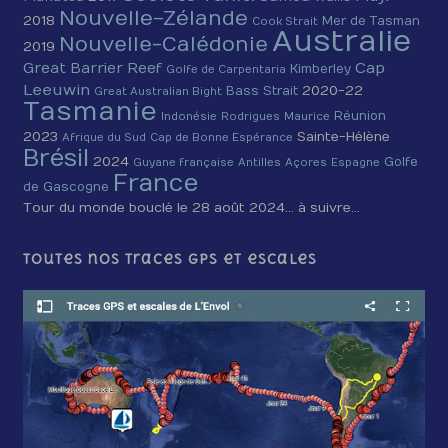
Nouvelle-Zélande
2018
Mer de Tasman
Cook Strait
Australie
Nouvelle-Calédonie
2019
Cap
Great Barrier Reef
Kimberley
Golfe de Carpentaria
Leeuwin
2020-22
Bass Strait
Great Australian Bight
Tasmanie
Réunion
Indonésie
Rodrigues
Maurice
2023
Sainte-Hélène
Afrique du Sud
Cap de Bonne Espérance
Brésil
2024
Golfe
Guyane française
Antilles
Açores
Espagne
France
de Gascogne
Tour du monde bouclé le 28 août 2024… à suivre…
Toutes nos traces GPS et escales