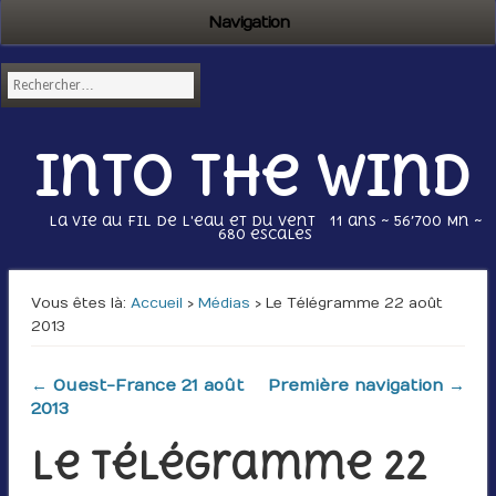
Navigation
Into the wind
La vie au fil de l'eau et du vent 11 ans ~ 56’700 Mn ~
680 escales
Vous êtes là :
Accueil
›
Médias
› Le Télégramme 22 août
2013
← Ouest-France 21 août
Première navigation →
2013
Le Télégramme 22