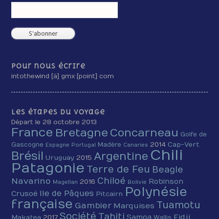
Pour nous écrire
intothewind [à] gmx [point] com
Les étapes du voyage
Départ le 28 octobre 2013
France
Bretagne
Concarneau
Golfe de
2014
Cap-Vert
Gascogne
Madère
Espagne
Portugal
Canaries
Chili
Brésil
Argentine
Uruguay
2015
Patagonie
Terre de Feu
Beagle
Chiloé
Navarino
Robinson
2016
Magellan
Bolivie
Polynésie
Ile de Pâques
Crusoé
Pitcairn
française
Tuamotu
Gambier
Marquises
Société
Tahiti
Fidji
Samoa
Makatea
2017
Wallis