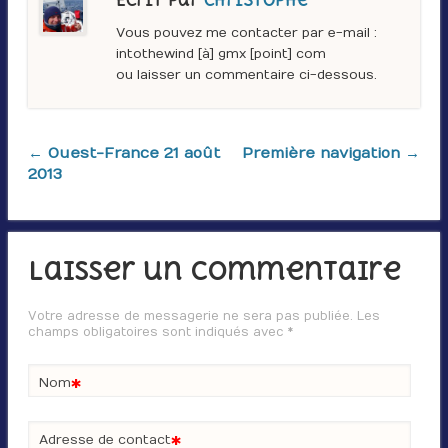
Écrit par
Christophe
Vous pouvez me contacter par e-mail :
intothewind [à] gmx [point] com
ou laisser un commentaire ci-dessous.
← Ouest-France 21 août
Première navigation →
2013
Laisser un commentaire
Votre adresse de messagerie ne sera pas publiée. Les
champs obligatoires sont indiqués avec
*
*
Nom
*
Adresse de contact