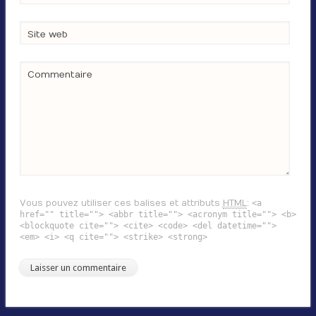
Site web
Commentaire
Vous pouvez utiliser ces balises et attributs
HTML
:
<a
href="" title=""> <abbr title=""> <acronym title=""> <b>
<blockquote cite=""> <cite> <code> <del datetime="">
<em> <i> <q cite=""> <strike> <strong>