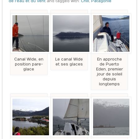
de l'eau et du vent
and tagged with:
Chili
,
Patagonie
Canal Wide, en
Le canal Wide
En approche
position pare-
et ses glaces
de Puerto
glace
Eden, premier
jour de soleil
depuis
longtemps