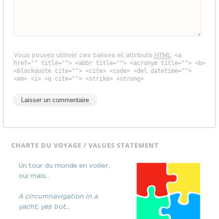
Vous pouvez utiliser ces balises et attributs
HTML
:
<a
href="" title=""> <abbr title=""> <acronym title=""> <b>
<blockquote cite=""> <cite> <code> <del datetime="">
<em> <i> <q cite=""> <strike> <strong>
CHARTE DU VOYAGE / VALUES STATEMENT
Un tour du monde en voilier,
oui mais…
A circumnavigation in a
yacht, yes but…