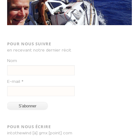
POUR NOUS SUIVRE
en recevant notre dernier récit
Nom
E-mail *
POUR NOUS ÉCRIRE
intothewind [à] gmx [point] com