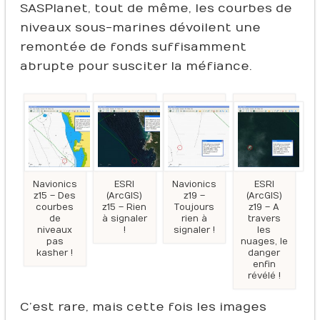
SASPlanet, tout de même, les courbes de
niveaux sous-marines dévoilent une
remontée de fonds suffisamment
abrupte pour susciter la méfiance.
Navionics
ESRI
Navionics
ESRI
z15 – Des
(ArcGIS)
z19 –
(ArcGIS)
courbes
z15 – Rien
Toujours
z19 – A
de
à signaler
rien à
travers
niveaux
!
signaler !
les
pas
nuages, le
kasher !
danger
enfin
révélé !
C’est rare, mais cette fois les images