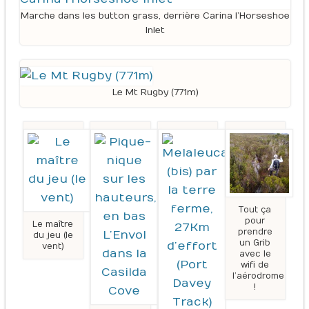
Marche dans les button grass, derrière Carina l’Horseshoe
Inlet
Le Mt Rugby (771m)
Tout ça
pour
Le maître
prendre
du jeu (le
un Grib
vent)
avec le
wifi de
l’aérodrome
!