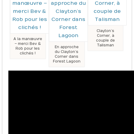
Clayton’s
Corner, à
A la manœuvre
couple de
– merci Bev &
Talisman
En approche
Rob pour les
du Clayton’s
clichés !
Corner dans
Forest Lagoon