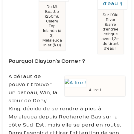
Du Mt
Beattie
Sur l’Old
(250m),
River
Celery
(barre
Top
d’entrée
Islands (à
critique
G),
avec 1,2m
Melaleuca
de tirant
Inlet (à D)
d’eau !)
Pourquoi Clayton’s Corner ?
A défaut de
pouvoir trouver
A lire !
un bateau, Win, la
sœur de Deny
King, décide de se rendre à pied à
Melaleuca depuis Recherche Bay sur la
côte Sud-Est, mais elle se perd en route.
Dans l’espoir d’attirer l’attention de son