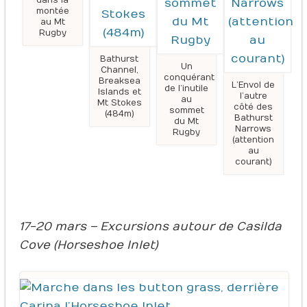
montée
au Mt
Rugby
Bathurst
Un
Channel,
conquérant
Breaksea
L’Envol de
de l’inutile
Islands et
l’autre
au
Mt Stokes
côté des
sommet
(484m)
Bathurst
du Mt
Narrows
Rugby
(attention
au
courant)
17-20 mars – Excursions autour de Casilda
Cove (Horseshoe Inlet)