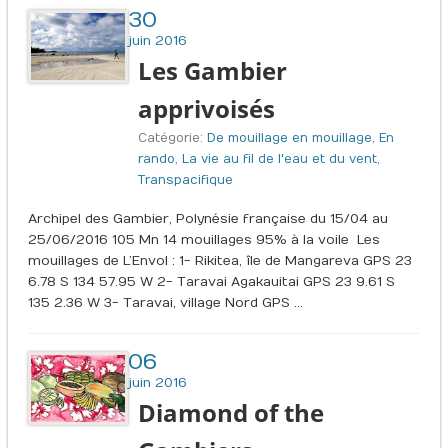
30
juin 2016
Les Gambier
apprivoisés
Catégorie:
De mouillage en mouillage
,
En
rando
,
La vie au fil de l'eau et du vent
,
Transpacifique
Archipel des Gambier, Polynésie française du 15/04 au
25/06/2016 105 Mn 14 mouillages 95% à la voile Les
mouillages de L’Envol : 1- Rikitea, île de Mangareva GPS 23
6.78 S 134 57.95 W 2- Taravai Agakauitai GPS 23 9.61 S
135 2.36 W 3- Taravai, village Nord GPS …
06
juin 2016
Diamond of the