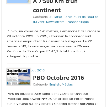
A 7’500 Km d’un
continent
Catégorie:
Au large
,
La vie au fil de l'eau et
du vent
,
Newsletters
,
Transpacifique
L’Envol, un voilier de 7,70 mètres, s’émancipait de France le
28 octobre 2013. En 2015, il tournait le continent sud-
américain empruntant les canaux de Patagonie. Le 22
février 2016, il commençait sa traversée de l’Océan
Pacifique. Le 15 août par 8° 47′,3 de latitude Sud, il
atteignait le point le …
oct 2016
PBO Octobre 2016
Catégorie:
English
,
Médias
Paru en octobre 2016 dans le magazine britannique
Practical Boat Owner N°605, un article de Peter Poland
sur le voyage au long cours « Chasing distant horizons » :