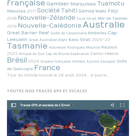
française
Tuamotu
Gambier
Marquises
Société
Tahiti
Fidji
Samoa
Makatea
2017
Wallis
Nouvelle-Zélande
2018
Mer de Tasman
Cook Strait
Australie
Nouvelle-Calédonie
2019
Cap
Great Barrier Reef
Kimberley
Golfe de Carpentaria
Leeuwin
2020-22
Bass Strait
Great Australian Bight
Tasmanie
Réunion
Indonésie
Rodrigues
Maurice
2023
Sainte-Hélène
Afrique du Sud
Cap de Bonne Espérance
Brésil
2024
Golfe
Guyane française
Antilles
Açores
Espagne
France
de Gascogne
Tour du monde bouclé le 28 août 2024… à suivre…
TOUTES NOS TRACES GPS ET ESCALES