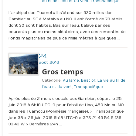
au fil de l'eau et du vent
,
Transpacifique
L’archipel des Tuamotu Il s’étend sur 930 milles des
Gambier au SE à Mataiva au NO. Il est formé de 78 atolls
dont 30 sont habités. Bas sur l’eau, balayé par des
courants plus ou moins aléatoires, avec des remontés de
fonds magistrales de plus de mille mètres à quelques …
24
août 2016
Gros temps
Catégorie:
Au large
,
Best of
,
La vie au fil de
l'eau et du vent
,
Transpacifique
Après plus de 2 mois d’escale aux Gambier, départ le 25
juin 2016 à 6h18 UTC-9 pour l’atoll de Hao, 450 Mn au NO
dans les Tuamotu (Polynésie française). > Transpacifique
jour 38 > 26 juin 2016 6h18 UTC-9 > GPS 21 49.54 S 136
33.43 W > Dernières 24h …