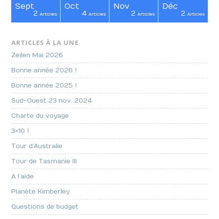
Sept
Oct
Nov
Déc
2
4
2
2
cles
cles
cles
cles
cles
cles
cles
cles
cles
cles
cles
cles
cles
icle
icle
Articles
Articles
Articles
Articles
ARTICLES À LA UNE
Zeilen Mai 2026
Bonne année 2026 !
Bonne année 2025 !
Sud-Ouest 23 nov. 2024
Charte du voyage
3×10 !
Tour d’Australie
Tour de Tasmanie III
A l’aide
Planète Kimberley
Questions de budget