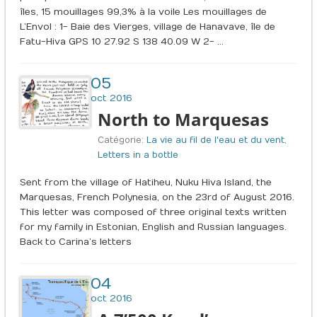
îles, 15 mouillages 99,3% à la voile Les mouillages de
L’Envol : 1- Baie des Vierges, village de Hanavave, île de
Fatu-Hiva GPS 10 27.92 S 138 40.09 W 2- …
05
oct 2016
North to Marquesas
Catégorie:
La vie au fil de l'eau et du vent
,
Letters in a bottle
Sent from the village of Hatiheu, Nuku Hiva Island, the
Marquesas, French Polynesia, on the 23rd of August 2016.
This letter was composed of three original texts written
for my family in Estonian, English and Russian languages.
Back to Carina’s letters
04
oct 2016