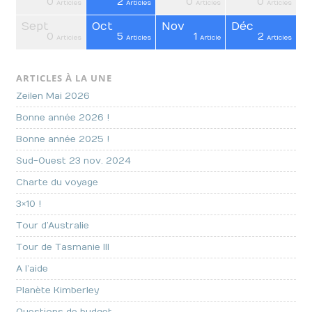
0
2
0
0
cles
cles
cles
cles
cles
cles
cles
cles
cles
cles
cles
cles
cles
icle
icle
Articles
Articles
Articles
Articles
Sept
Oct
Nov
Déc
0
5
1
2
cles
cles
cles
cles
cles
cles
cles
cles
cles
cles
cles
cles
cles
icle
icle
Articles
Articles
Article
Articles
ARTICLES À LA UNE
Zeilen Mai 2026
Bonne année 2026 !
Bonne année 2025 !
Sud-Ouest 23 nov. 2024
Charte du voyage
3×10 !
Tour d’Australie
Tour de Tasmanie III
A l’aide
Planète Kimberley