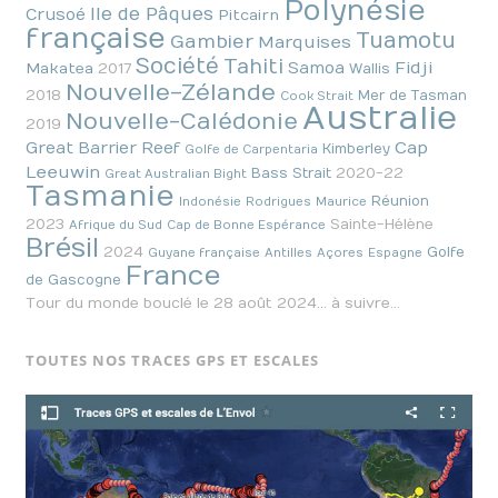
Polynésie
Ile de Pâques
Crusoé
Pitcairn
française
Tuamotu
Gambier
Marquises
Société
Tahiti
Fidji
Samoa
Makatea
2017
Wallis
Nouvelle-Zélande
2018
Mer de Tasman
Cook Strait
Australie
Nouvelle-Calédonie
2019
Cap
Great Barrier Reef
Kimberley
Golfe de Carpentaria
Leeuwin
2020-22
Bass Strait
Great Australian Bight
Tasmanie
Réunion
Indonésie
Rodrigues
Maurice
2023
Sainte-Hélène
Afrique du Sud
Cap de Bonne Espérance
Brésil
2024
Golfe
Guyane française
Antilles
Açores
Espagne
France
de Gascogne
Tour du monde bouclé le 28 août 2024… à suivre…
TOUTES NOS TRACES GPS ET ESCALES