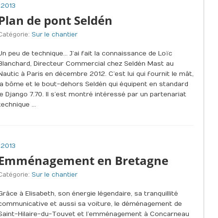
 2013
Plan de pont Seldén
Catégorie:
Sur le chantier
Un peu de technique… J’ai fait la connaissance de Loïc
Blanchard, Directeur Commercial chez Seldén Mast au
Nautic à Paris en décembre 2012. C’est lui qui fournit le mât,
la bôme et le bout-dehors Seldén qui équipent en standard
le Django 7.70. Il s’est montré intéressé par un partenariat
technique …
 2013
Emménagement en Bretagne
Catégorie:
Sur le chantier
Grâce à Elisabeth, son énergie légendaire, sa tranquillité
communicative et aussi sa voiture, le déménagement de
Saint-Hilaire-du-Touvet et l’emménagement à Concarneau