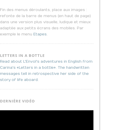
Fin des menus déroulants, place aux images :
refonte de la barre de menus (en haut de page)
dans une version plus visuelle, ludique et mieux
adaptée aux petits écrans des mobiles. Par
exemple le menu
Etapes
.
LETTERS IN A BOTTLE
Read about L'Envol's adventures in English from
Carina's «Letters in a bottle». The handwritten
messages tell in retrospective her side of the
story of life aboard.
DERNIÈRE VIDÉO