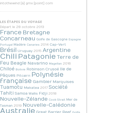
intothewind [à] gmx [point] com
LES ÉTAPES DU VOYAGE
Départ le 28 octobre 2013
France
Bretagne
Concarneau
Golfe de Gascogne
Espagne
2014
Cap-Vert
Madère
Portugal
Canaries
Brésil
Argentine
Uruguay
2015
Chili
Patagonie
Terre de
Feu
Beagle
Navarino
2016
Magellan
Chiloé
Ile de
Robinson Crusoé
Bolivie
Polynésie
Pâques
Pitcairn
française
Gambier
Marquises
Tuamotu
Société
Makatea
2017
Tahiti
Fidji
Samoa
2018
Wallis
Nouvelle-Zélande
Mer de
Cook Strait
Nouvelle-Calédonie
2019
Tasman
Australie
Great Barrier Reef
Golfe