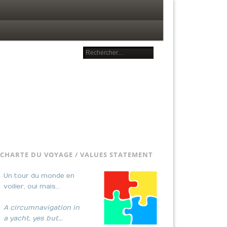
CHARTE DU VOYAGE / VALUES STATEMENT
Un tour du monde en
voilier, oui mais…
A circumnavigation in
a yacht, yes but…