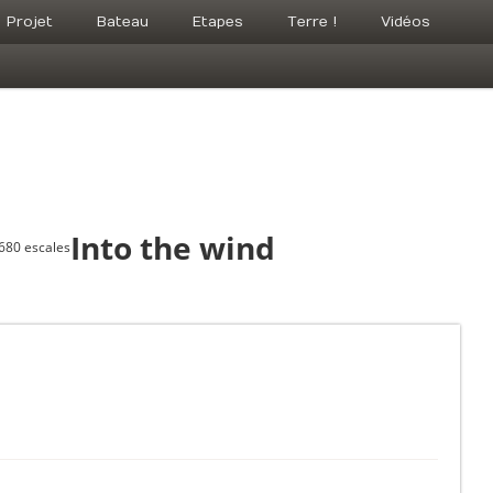
Projet
Bateau
Etapes
Terre !
Vidéos
Into the wind
 680 escales