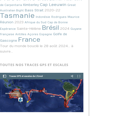
Cap Leeuwin
Kimberley
de Carpentaria
Great
2020-22
Bass Strait
Australian Bight
Tasmanie
Indonésie
Rodrigues
Maurice
2023
Réunion
Afrique du Sud
Cap de Bonne
Brésil
Sainte-Hélène
2024
Espérance
Guyane
Golfe de
française
Antilles
Açores
Espagne
France
Gascogne
Tour du monde bouclé le 28 août 2024… à
suivre…
TOUTES NOS TRACES GPS ET ESCALES