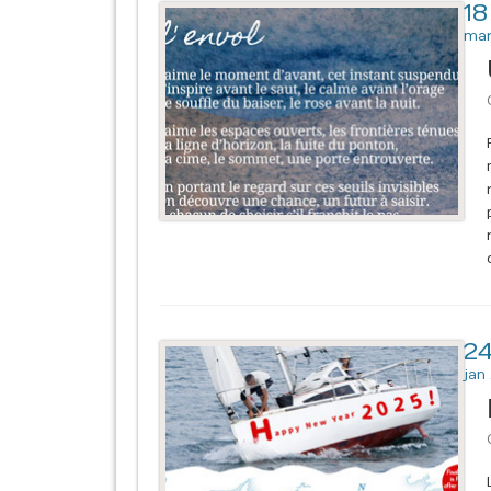
18
ma
2
jan