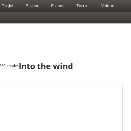
Projet
Bateau
Etapes
Terre !
Vidéos
Into the wind
 680 escales