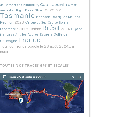
Cap Leeuwin
Kimberley
de Carpentaria
Great
2020-22
Bass Strait
Australian Bight
Tasmanie
Indonésie
Rodrigues
Maurice
2023
Réunion
Afrique du Sud
Cap de Bonne
Brésil
Sainte-Hélène
2024
Espérance
Guyane
Golfe de
française
Antilles
Açores
Espagne
France
Gascogne
Tour du monde bouclé le 28 août 2024… à
suivre…
TOUTES NOS TRACES GPS ET ESCALES