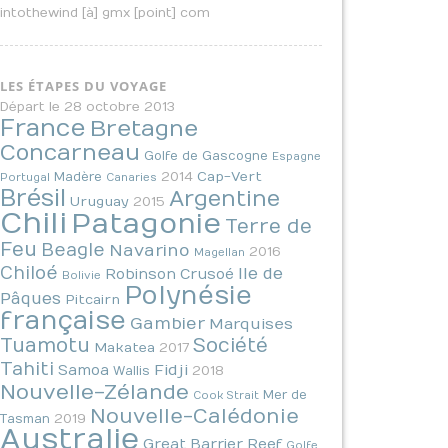
intothewind [à] gmx [point] com
LES ÉTAPES DU VOYAGE
Départ le 28 octobre 2013
France
Bretagne
Concarneau
Golfe de Gascogne
Espagne
2014
Cap-Vert
Madère
Portugal
Canaries
Brésil
Argentine
Uruguay
2015
Chili
Patagonie
Terre de
Feu
Beagle
Navarino
2016
Magellan
Chiloé
Ile de
Robinson Crusoé
Bolivie
Polynésie
Pâques
Pitcairn
française
Gambier
Marquises
Tuamotu
Société
Makatea
2017
Tahiti
Fidji
Samoa
2018
Wallis
Nouvelle-Zélande
Mer de
Cook Strait
Nouvelle-Calédonie
2019
Tasman
Australie
Great Barrier Reef
Golfe