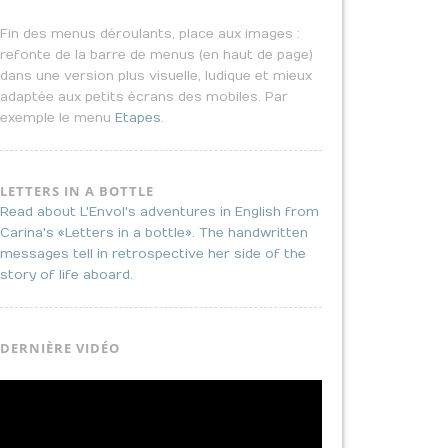
Fin des menus déroulants, place aux images :
refonte de la barre de menus (en haut de page)
dans une version plus visuelle, ludique et mieux
adaptée aux petits écrans des mobiles. Par
exemple le menu
Etapes
.
LETTERS IN A BOTTLE
Read about L'Envol's adventures in English from
Carina's «Letters in a bottle». The handwritten
messages tell in retrospective her side of the
story of life aboard.
DERNIÈRE VIDÉO