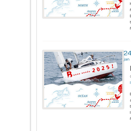
2
jan