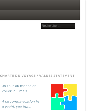
CHARTE DU VOYAGE / VALUES STATEMENT
Un tour du monde en
voilier, oui mais…
A circumnavigation in
a yacht, yes but…