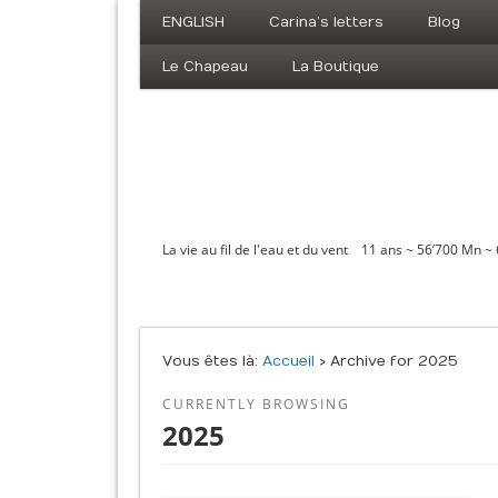
ENGLISH
Carina’s letters
Blog
Le Chapeau
La Boutique
La vie au fil de l'eau et du vent 11 ans ~ 56’700 Mn ~
Vous êtes là :
Accueil
› Archive for 2025
CURRENTLY BROWSING
2025