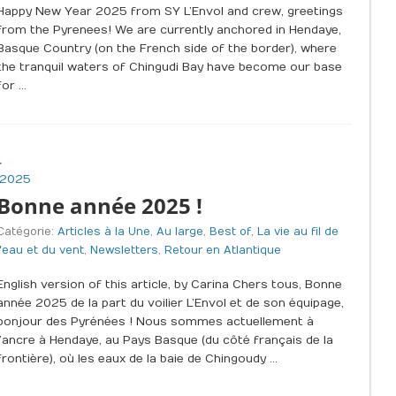
Happy New Year 2025 from SY L’Envol and crew, greetings
from the Pyrenees! We are currently anchored in Hendaye,
Basque Country (on the French side of the border), where
the tranquil waters of Chingudi Bay have become our base
for …
4
 2025
Bonne année 2025 !
Catégorie:
Articles à la Une
,
Au large
,
Best of
,
La vie au fil de
l'eau et du vent
,
Newsletters
,
Retour en Atlantique
English version of this article, by Carina Chers tous, Bonne
année 2025 de la part du voilier L’Envol et de son équipage,
bonjour des Pyrénées ! Nous sommes actuellement à
l’ancre à Hendaye, au Pays Basque (du côté français de la
frontière), où les eaux de la baie de Chingoudy …