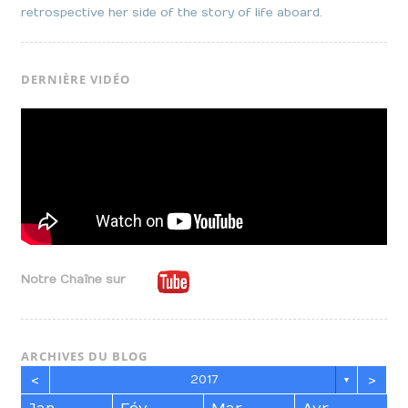
retrospective her side of the story of life aboard.
DERNIÈRE VIDÉO
Notre Chaîne sur
ARCHIVES DU BLOG
<
>
2017
▼