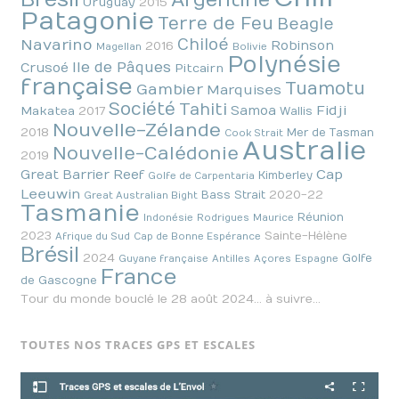
Argentine
Uruguay
2015
Patagonie
Terre de Feu
Beagle
Chiloé
Navarino
Robinson
2016
Magellan
Bolivie
Polynésie
Ile de Pâques
Crusoé
Pitcairn
française
Tuamotu
Gambier
Marquises
Société
Tahiti
Fidji
Samoa
Makatea
2017
Wallis
Nouvelle-Zélande
2018
Mer de Tasman
Cook Strait
Australie
Nouvelle-Calédonie
2019
Cap
Great Barrier Reef
Kimberley
Golfe de Carpentaria
Leeuwin
2020-22
Bass Strait
Great Australian Bight
Tasmanie
Réunion
Indonésie
Rodrigues
Maurice
2023
Sainte-Hélène
Afrique du Sud
Cap de Bonne Espérance
Brésil
2024
Golfe
Guyane française
Antilles
Açores
Espagne
France
de Gascogne
Tour du monde bouclé le 28 août 2024… à suivre…
TOUTES NOS TRACES GPS ET ESCALES