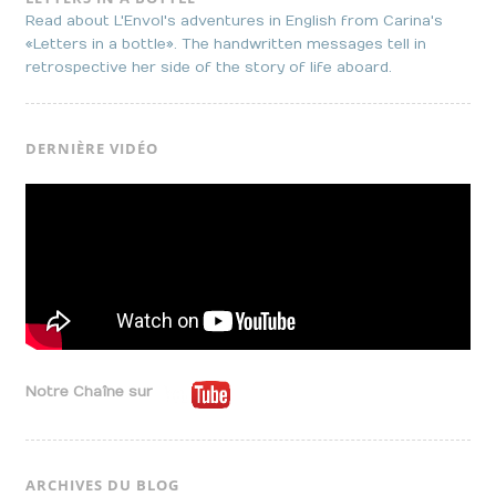
Read about L'Envol's adventures in English from Carina's
«Letters in a bottle». The handwritten messages tell in
retrospective her side of the story of life aboard.
DERNIÈRE VIDÉO
Notre Chaîne sur
ARCHIVES DU BLOG