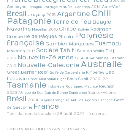
Golfe de
2014
Cap-Vert
Gascogne
Madère
Espagne
Portugal
Canaries
Chili
Brésil
Argentine
Uruguay
2015
Patagonie
Terre de Feu
Beagle
Chiloé
Navarino
Robinson
2016
Magellan
Bolivie
Polynésie
Ile de Pâques
Crusoé
Pitcairn
française
Tuamotu
Gambier
Marquises
Société
Tahiti
Fidji
Samoa
Makatea
2017
Wallis
Nouvelle-Zélande
2018
Mer de Tasman
Cook Strait
Australie
Nouvelle-Calédonie
2019
Cap
Great Barrier Reef
Kimberley
Golfe de Carpentaria
Leeuwin
2020-22
Bass Strait
Great Australian Bight
Tasmanie
Réunion
Indonésie
Rodrigues
Maurice
2023
Sainte-Hélène
Afrique du Sud
Cap de Bonne Espérance
Brésil
2024
Golfe
Guyane française
Antilles
Açores
Espagne
France
de Gascogne
Tour du monde bouclé le 28 août 2024… à suivre…
TOUTES NOS TRACES GPS ET ESCALES