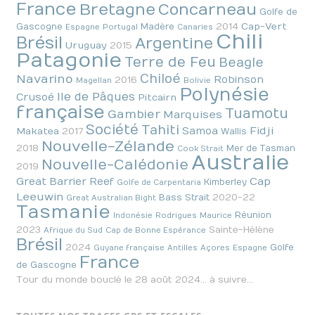
France
Bretagne
Concarneau
Golfe de
2014
Cap-Vert
Gascogne
Madère
Espagne
Portugal
Canaries
Chili
Brésil
Argentine
Uruguay
2015
Patagonie
Terre de Feu
Beagle
Chiloé
Navarino
Robinson
2016
Magellan
Bolivie
Polynésie
Ile de Pâques
Crusoé
Pitcairn
française
Tuamotu
Gambier
Marquises
Société
Tahiti
Fidji
Samoa
Makatea
2017
Wallis
Nouvelle-Zélande
2018
Mer de Tasman
Cook Strait
Australie
Nouvelle-Calédonie
2019
Cap
Great Barrier Reef
Kimberley
Golfe de Carpentaria
Leeuwin
2020-22
Bass Strait
Great Australian Bight
Tasmanie
Réunion
Indonésie
Rodrigues
Maurice
2023
Sainte-Hélène
Afrique du Sud
Cap de Bonne Espérance
Brésil
2024
Golfe
Guyane française
Antilles
Açores
Espagne
France
de Gascogne
Tour du monde bouclé le 28 août 2024… à suivre…