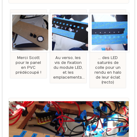
Merci Scott
Au verso, les
… des LED
pour le panel
vis de fixation
saturés de
en PVC
du module LED,
colle pour un
prédécoupé !
et les
rendu en halo
emplacements…
de leur éclat
(recto)