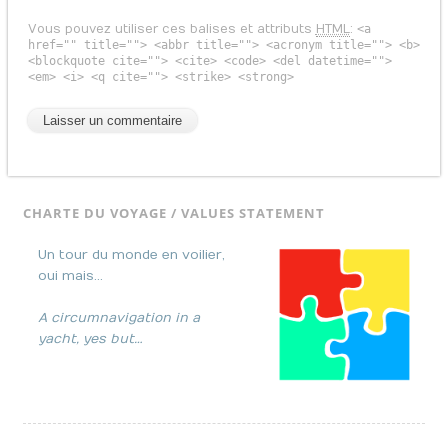
Vous pouvez utiliser ces balises et attributs
HTML
:
<a
href="" title=""> <abbr title=""> <acronym title=""> <b>
<blockquote cite=""> <cite> <code> <del datetime="">
<em> <i> <q cite=""> <strike> <strong>
CHARTE DU VOYAGE / VALUES STATEMENT
Un tour du monde en voilier,
oui mais…
A circumnavigation in a
yacht, yes but…