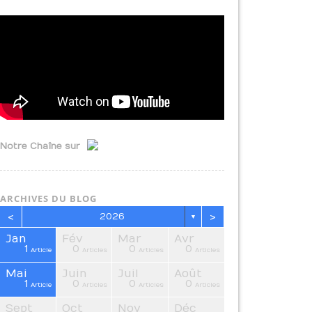
Notre Chaîne sur
ARCHIVES DU BLOG
<
>
2026
▼
Jan
Fév
Mar
Avr
1
0
0
0
Article
Articles
Articles
Articles
Mai
Juin
Juil
Août
1
0
0
0
Article
Articles
Articles
Articles
Sept
Oct
Nov
Déc