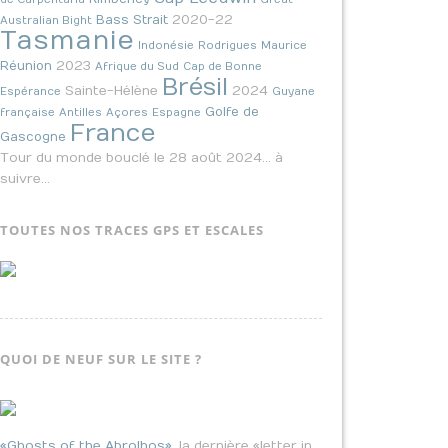
2020-22
Bass Strait
Australian Bight
Tasmanie
Indonésie
Rodrigues
Maurice
2023
Réunion
Afrique du Sud
Cap de Bonne
Brésil
Sainte-Hélène
2024
Espérance
Guyane
Golfe de
française
Antilles
Açores
Espagne
France
Gascogne
Tour du monde bouclé le 28 août 2024… à
suivre…
TOUTES NOS TRACES GPS ET ESCALES
QUOI DE NEUF SUR LE SITE ?
«Ghosts of the Abrolhos»
, la dernière «letter in