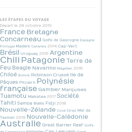
LES ÉTAPES DU VOYAGE
Départ le 28 octobre 2013
France
Bretagne
Concarneau
Golfe de Gascogne
Espagne
2014
Cap-Vert
Madère
Portugal
Canaries
Brésil
Argentine
Uruguay
2015
Chili
Patagonie
Terre de
Feu
Beagle
Navarino
2016
Magellan
Chiloé
Ile de
Robinson Crusoé
Bolivie
Polynésie
Pâques
Pitcairn
française
Gambier
Marquises
Tuamotu
Société
Makatea
2017
Tahiti
Fidji
Samoa
2018
Wallis
Nouvelle-Zélande
Mer de
Cook Strait
Nouvelle-Calédonie
2019
Tasman
Australie
Great Barrier Reef
Golfe
Cap Leeuwin
Kimberley
de Carpentaria
Great