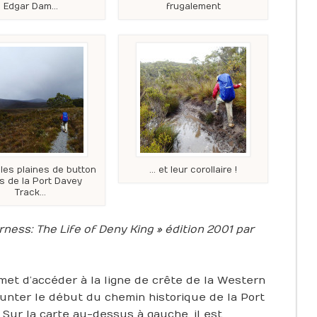
Edgar Dam…
frugalement
 les plaines de button
… et leur corollaire !
s de la Port Davey
Track…
erness: The Life of Deny King » édition 2001 par
et d’accéder à la ligne de crête de la Western
nter le début du chemin historique de la Port
Sur la carte au-dessus à gauche, il est