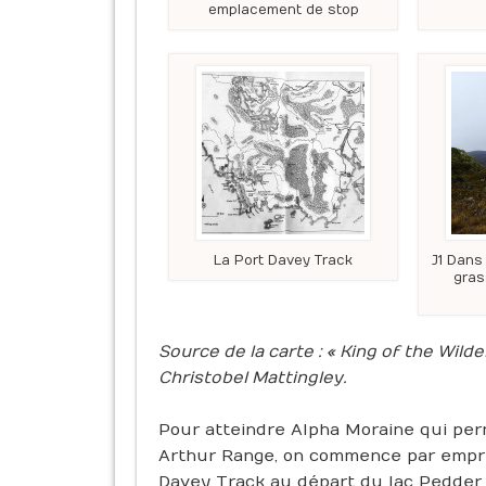
emplacement de stop
La Port Davey Track
J1 Dans
gras
Source de la carte : « King of the Wild
Christobel Mattingley.
Pour atteindre Alpha Moraine qui perm
Arthur Range, on commence par empru
Davey Track au départ du lac Pedder. 