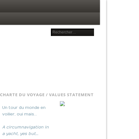
CHARTE DU VOYAGE / VALUES STATEMENT
Un tour du monde en
voilier, oui mais…
A circumnavigation in
a yacht, yes but…