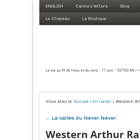
ENGLISH
Carina’s letters
Blog
Le Chapeau
La Boutique
La vie au fil de l'eau et du vent 11 ans ~ 56’700 Mn ~
Vous êtes là :
Accueil
›
En rando
› Western Ar
← La vallée du Never Never
Western Arthur R