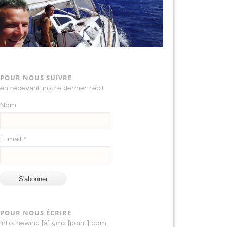
POUR NOUS SUIVRE
en recevant notre dernier récit
Nom
E-mail *
POUR NOUS ÉCRIRE
intothewind [à] gmx [point] com