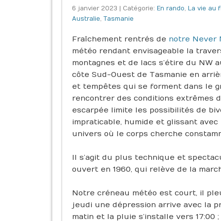
6 janvier 2023 | Catégorie:
En rando
,
La vie au f
Australie
,
Tasmanie
Fraîchement rentrés de
notre Never
météo rendant envisageable la traver
montagnes et de lacs s’étire du NW au
côte Sud-Ouest de Tasmanie en arri
et tempêtes qui se forment dans le g
rencontrer des conditions extrêmes de
escarpée limite les possibilités de bi
impraticable, humide et glissant avec 
univers où le corps cherche constamme
Il s’agit du plus technique et specta
ouvert en 1960, qui relève de la marche
Notre créneau météo est court, il pleu
jeudi une dépression arrive avec la p
matin et la pluie s’installe vers 17:00