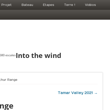
Projet
Bateau
Etapes
Terre !
Vidéos
Into the wind
 680 escales
thur Range
Tamar Valley 2021 →
ange