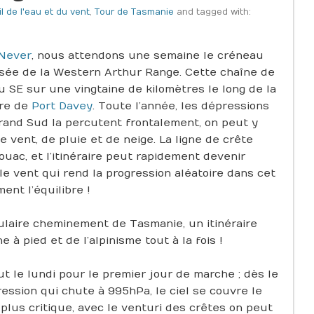
il de l'eau et du vent
,
Tour de Tasmanie
and tagged with:
 Never
, nous attendons une semaine le créneau
sée de la Western Arthur Range. Cette chaîne de
 SE sur une vingtaine de kilomètres le long de la
ère de
Port Davey
. Toute l’année, les dépressions
rand Sud la percutent frontalement, on peut y
 vent, de pluie et de neige. La ligne de crête
vouac, et l’itinéraire peut rapidement devenir
le vent qui rend la progression aléatoire dans cet
nt l’équilibre !
culaire cheminement de Tasmanie, un itinéraire
 à pied et de l’alpinisme tout à la fois !
t le lundi pour le premier jour de marche ; dès le
ression qui chute à 995hPa, le ciel se couvre le
 ; plus critique, avec le venturi des crêtes on peut