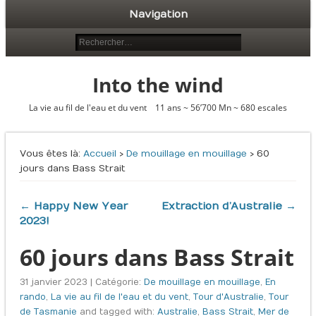
Navigation
Into the wind
La vie au fil de l'eau et du vent 11 ans ~ 56’700 Mn ~ 680 escales
Vous êtes là :
Accueil
›
De mouillage en mouillage
› 60
jours dans Bass Strait
← Happy New Year
Extraction d’Australie →
2023!
60 jours dans Bass Strait
31 janvier 2023 | Catégorie:
De mouillage en mouillage
,
En
rando
,
La vie au fil de l'eau et du vent
,
Tour d'Australie
,
Tour
de Tasmanie
and tagged with:
Australie
,
Bass Strait
,
Mer de