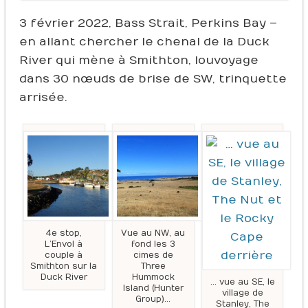
3 février 2022, Bass Strait, Perkins Bay –
en allant chercher le chenal de la Duck
River qui mène à Smithton, louvoyage
dans 30 nœuds de brise de SW, trinquette
arrisée.
4e stop,
Vue au NW, au
L’Envol à
fond les 3
couple à
cimes de
Smithton sur la
Three
Duck River
Hummock
… vue au SE, le
Island (Hunter
village de
Group)…
Stanley, The