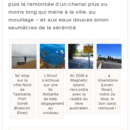
puis la remontée d’un chenal plus ou
moins long qui mène à la ville, au
mouillage – et aux eaux douces sinon
saumâtres de la sérénité.
1er stop
L’Envol
En 2019 à
… à
sur la
s’échoue
Magnetic
Ulverstone
côte Nord
sur une
Island,
(Leven
de
île
rencontre
River),
Tasmanie,
flottante
avec la
notre 2e
Port
de kelp,
réalité du
stop, le
Sorell
dégagement
rêve
bon sens
(Rubicon
au
australien…
retrouvé !
River)
couteau