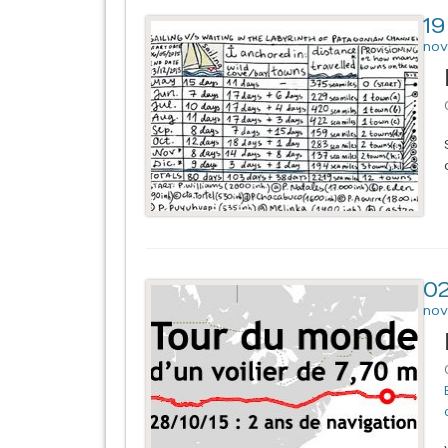
19
nov
0
nov