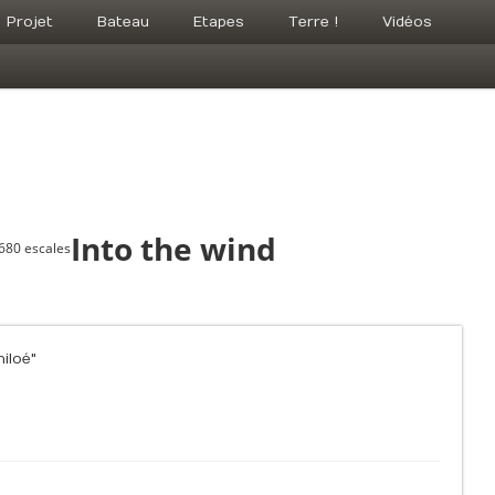
Projet
Bateau
Etapes
Terre !
Vidéos
Into the wind
 680 escales
iloé"