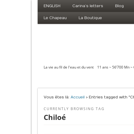
ENGLISH
Carina’s letters
Blog
Le Chapeau
La Boutique
La vie au fil de l'eau et du vent 11 ans ~ 56’700 Mn ~
Vous êtes là :
Accueil
› Entries tagged with "Ch
CURRENTLY BROWSING TAG
Chiloé