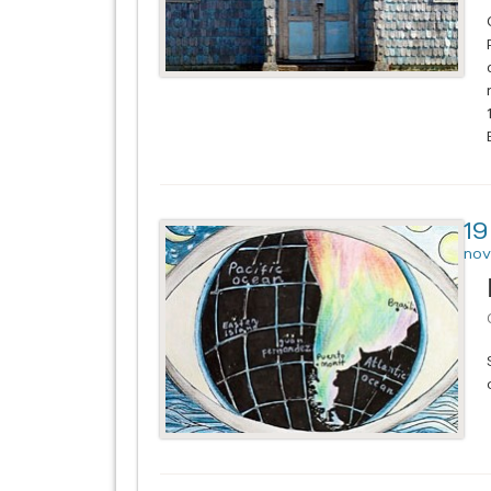
19
nov