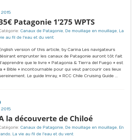
 2015
35€ Patagonie 1’275 WPTS
Catégorie:
Canaux de Patagonie
,
De mouillage en mouillage
,
La
vie au fil de l'eau et du vent
English version of this article, by Carina Les navigateurs
désirant emprunter les canaux de Patagonie auront tôt fait
d’apprendre que le livre « Patagonia & Tierra del Fuego » est
la « Bible » incontournable pour qui veut parcourir ces lieux
sereinement. Le guide Imray, « RCC Chile Cruising Guide …
0
 2015
A la découverte de Chiloé
Catégorie:
Canaux de Patagonie
,
De mouillage en mouillage
,
En
rando
,
La vie au fil de l'eau et du vent