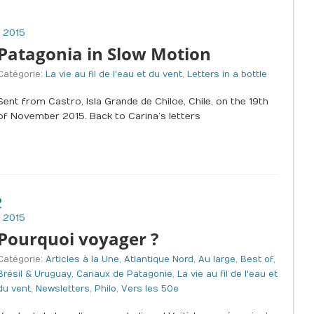
 2015
Patagonia in Slow Motion
Catégorie:
La vie au fil de l'eau et du vent
,
Letters in a bottle
Sent from Castro, Isla Grande de Chiloe, Chile, on the 19th
of November 2015. Back to Carina’s letters
2
 2015
Pourquoi voyager ?
Catégorie:
Articles à la Une
,
Atlantique Nord
,
Au large
,
Best of
,
Brésil & Uruguay
,
Canaux de Patagonie
,
La vie au fil de l'eau et
du vent
,
Newsletters
,
Philo
,
Vers les 50e