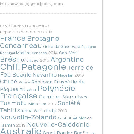
intothewind [à] gmx [point] com
LES ÉTAPES DU VOYAGE
Départ le 28 octobre 2013
France
Bretagne
Concarneau
Golfe de Gascogne
Espagne
2014
Cap-Vert
Madère
Portugal
Canaries
Brésil
Argentine
Uruguay
2015
Chili
Patagonie
Terre de
Feu
Beagle
Navarino
2016
Magellan
Chiloé
Ile de
Robinson Crusoé
Bolivie
Polynésie
Pâques
Pitcairn
française
Gambier
Marquises
Tuamotu
Société
Makatea
2017
Tahiti
Fidji
Samoa
2018
Wallis
Nouvelle-Zélande
Mer de
Cook Strait
Nouvelle-Calédonie
2019
Tasman
Australie
Great Barrier Reef
Golfe