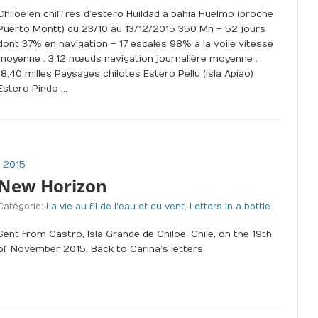
Chiloé en chiffres d’estero Huildad à bahia Huelmo (proche
Puerto Montt) du 23/10 au 13/12/2015 350 Mn – 52 jours
dont 37% en navigation – 17 escales 98% à la voile vitesse
moyenne : 3,12 nœuds navigation journalière moyenne :
18,40 milles Paysages chilotes Estero Pellu (isla Apiao)
Estero Pindo …
 2015
New Horizon
Catégorie:
La vie au fil de l'eau et du vent
,
Letters in a bottle
Sent from Castro, Isla Grande de Chiloe, Chile, on the 19th
of November 2015. Back to Carina’s letters