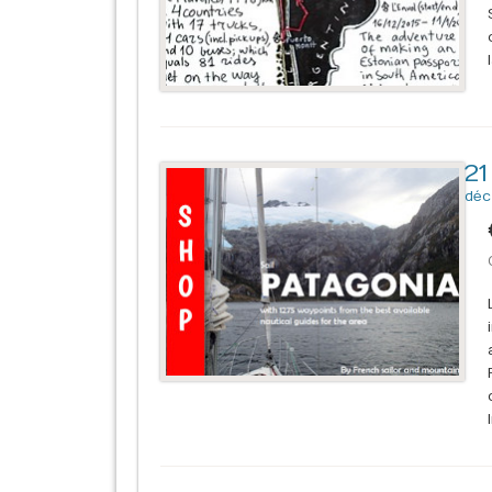
21
déc