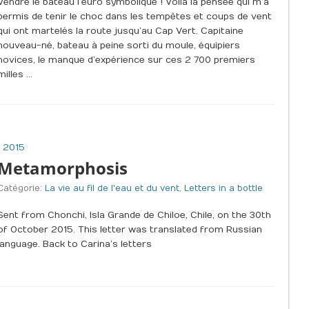
Vendre le bateau l’euro symbolique ! Voilà la pensée qui m’a
permis de tenir le choc dans les tempêtes et coups de vent
qui ont martelés la route jusqu’au Cap Vert. Capitaine
nouveau-né, bateau à peine sorti du moule, équipiers
novices, le manque d’expérience sur ces 2 700 premiers
milles …
 2015
Metamorphosis
Catégorie:
La vie au fil de l'eau et du vent
,
Letters in a bottle
Sent from Chonchi, Isla Grande de Chiloe, Chile, on the 30th
of October 2015. This letter was translated from Russian
language. Back to Carina’s letters