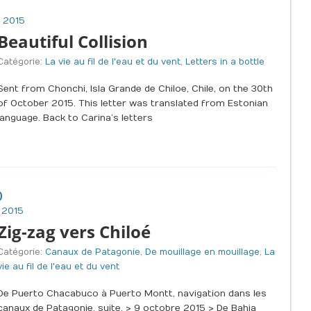
 2015
Beautiful Collision
Catégorie:
La vie au fil de l'eau et du vent
,
Letters in a bottle
Sent from Chonchi, Isla Grande de Chiloe, Chile, on the 30th
of October 2015. This letter was translated from Estonian
language. Back to Carina’s letters
0
 2015
Zig-zag vers Chiloé
Catégorie:
Canaux de Patagonie
,
De mouillage en mouillage
,
La
vie au fil de l'eau et du vent
De Puerto Chacabuco à Puerto Montt, navigation dans les
canaux de Patagonie, suite. > 9 octobre 2015 > De Bahia