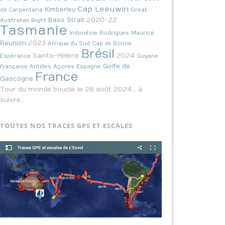
Cap Leeuwin
Kimberley
de Carpentaria
Great
2020-22
Bass Strait
Australian Bight
Tasmanie
Indonésie
Rodrigues
Maurice
2023
Réunion
Afrique du Sud
Cap de Bonne
Brésil
Sainte-Hélène
2024
Espérance
Guyane
Golfe de
française
Antilles
Açores
Espagne
France
Gascogne
Tour du monde bouclé le 28 août 2024… à
suivre…
TOUTES NOS TRACES GPS ET ESCALES