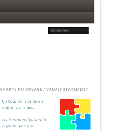
CHARTE DU VOYAGE / VALUES STATEMENT
Un tour du monde en
voilier, oui mais…
A circumnavigation in
a yacht, yes but…