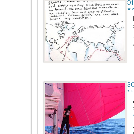
01
nov
3
oct