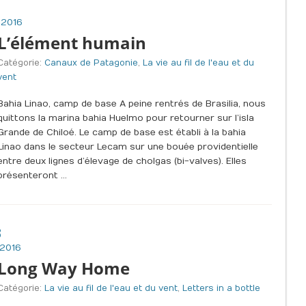
2
 2016
L’élément humain
Catégorie:
Canaux de Patagonie
,
La vie au fil de l'eau et du
vent
Bahia Linao, camp de base A peine rentrés de Brasilia, nous
quittons la marina bahia Huelmo pour retourner sur l’isla
Grande de Chiloé. Le camp de base est établi à la bahia
Linao dans le secteur Lecam sur une bouée providentielle
entre deux lignes d’élevage de cholgas (bi-valves). Elles
présenteront …
3
 2016
Long Way Home
Catégorie:
La vie au fil de l'eau et du vent
,
Letters in a bottle