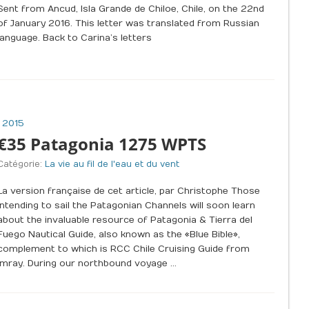
Sent from Ancud, Isla Grande de Chiloe, Chile, on the 22nd
of January 2016. This letter was translated from Russian
language. Back to Carina’s letters
 2015
€35 Patagonia 1275 WPTS
Catégorie:
La vie au fil de l'eau et du vent
La version française de cet article, par Christophe Those
intending to sail the Patagonian Channels will soon learn
about the invaluable resource of Patagonia & Tierra del
Fuego Nautical Guide, also known as the «Blue Bible»,
complement to which is RCC Chile Cruising Guide from
Imray. During our northbound voyage …