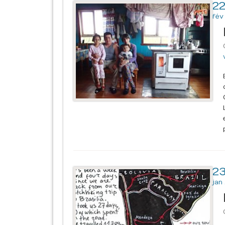
2
fév
2
jan