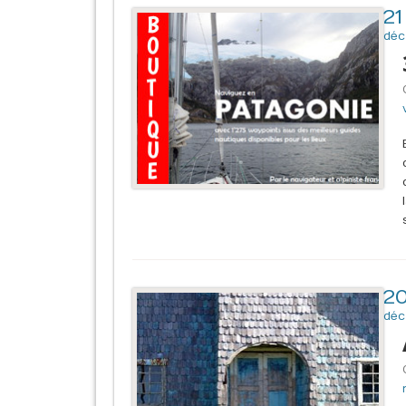
21
déc
2
déc