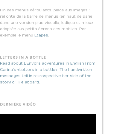
Fin des menus déroulants, place aux images :
refonte de la barre de menus (en haut de page)
dans une version plus visuelle, ludique et mieux
adaptée aux petits écrans des mobiles. Par
exemple le menu
Etapes
.
LETTERS IN A BOTTLE
Read about L'Envol's adventures in English from
Carina's «Letters in a bottle». The handwritten
messages tell in retrospective her side of the
story of life aboard.
DERNIÈRE VIDÉO