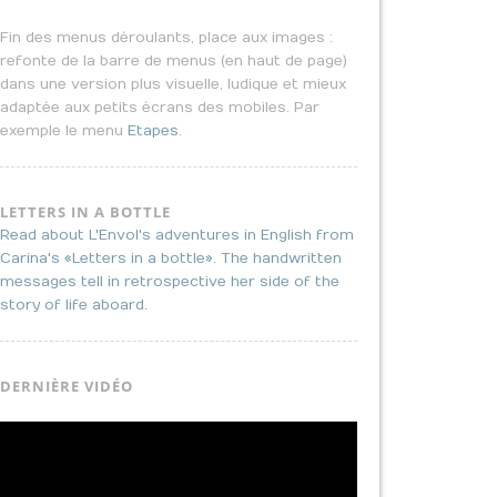
Fin des menus déroulants, place aux images :
refonte de la barre de menus (en haut de page)
dans une version plus visuelle, ludique et mieux
adaptée aux petits écrans des mobiles. Par
exemple le menu
Etapes
.
LETTERS IN A BOTTLE
Read about L'Envol's adventures in English from
Carina's «Letters in a bottle». The handwritten
messages tell in retrospective her side of the
story of life aboard.
DERNIÈRE VIDÉO