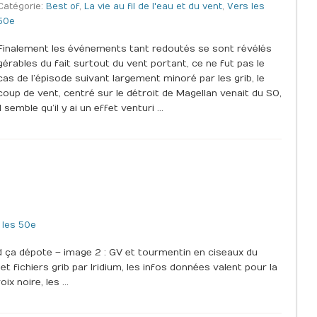
Catégorie:
Best of
,
La vie au fil de l'eau et du vent
,
Vers les
50e
Finalement les événements tant redoutés se sont révélés
gérables du fait surtout du vent portant, ce ne fut pas le
cas de l’épisode suivant largement minoré par les grib, le
coup de vent, centré sur le détroit de Magellan venait du SO,
il semble qu’il y ai un effet venturi …
 les 50e
d ça dépote – image 2 : GV et tourmentin en ciseaux du
 fichiers grib par Iridium, les infos données valent pour la
ix noire, les …