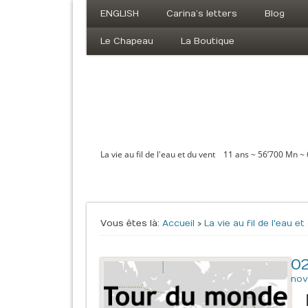
ENGLISH
Carina’s letters
Blog
Le Chapeau
La Boutique
La vie au fil de l'eau et du vent 11 ans ~ 56’700 Mn ~
Vous êtes là :
Accueil
›
La vie au fil de l'eau e
0
nov