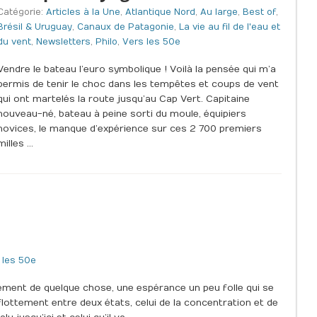
Catégorie:
Articles à la Une
,
Atlantique Nord
,
Au large
,
Best of
,
Brésil & Uruguay
,
Canaux de Patagonie
,
La vie au fil de l'eau et
du vent
,
Newsletters
,
Philo
,
Vers les 50e
Vendre le bateau l’euro symbolique ! Voilà la pensée qui m’a
permis de tenir le choc dans les tempêtes et coups de vent
qui ont martelés la route jusqu’au Cap Vert. Capitaine
nouveau-né, bateau à peine sorti du moule, équipiers
novices, le manque d’expérience sur ces 2 700 premiers
milles …
 les 50e
ssement de quelque chose, une espérance un peu folle qui se
flottement entre deux états, celui de la concentration et de