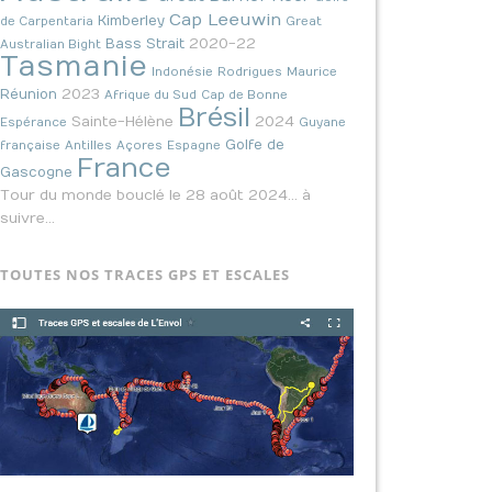
Cap Leeuwin
Kimberley
de Carpentaria
Great
2020-22
Bass Strait
Australian Bight
Tasmanie
Indonésie
Rodrigues
Maurice
2023
Réunion
Afrique du Sud
Cap de Bonne
Brésil
Sainte-Hélène
2024
Espérance
Guyane
Golfe de
française
Antilles
Açores
Espagne
France
Gascogne
Tour du monde bouclé le 28 août 2024… à
suivre…
TOUTES NOS TRACES GPS ET ESCALES