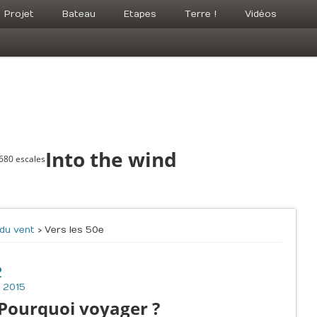
Projet
Bateau
Etapes
Terre !
Vidéos
Into the wind
 680 escales
t du vent
› Vers les 50e
2
 2015
Pourquoi voyager ?