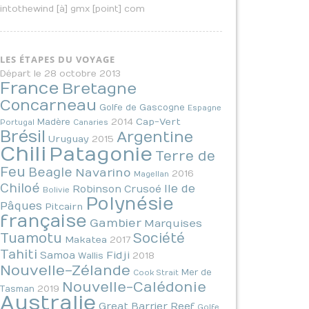
intothewind [à] gmx [point] com
LES ÉTAPES DU VOYAGE
Départ le 28 octobre 2013
France
Bretagne
Concarneau
Golfe de Gascogne
Espagne
2014
Cap-Vert
Madère
Portugal
Canaries
Brésil
Argentine
Uruguay
2015
Chili
Patagonie
Terre de
Feu
Beagle
Navarino
2016
Magellan
Chiloé
Ile de
Robinson Crusoé
Bolivie
Polynésie
Pâques
Pitcairn
française
Gambier
Marquises
Tuamotu
Société
Makatea
2017
Tahiti
Fidji
Samoa
2018
Wallis
Nouvelle-Zélande
Mer de
Cook Strait
Nouvelle-Calédonie
2019
Tasman
Australie
Great Barrier Reef
Golfe