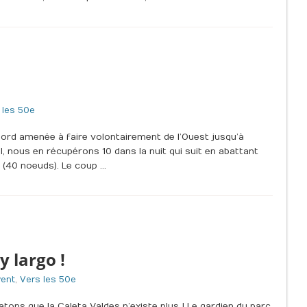
 les 50e
ord amenée à faire volontairement de l’Ouest jusqu’à
l, nous en récupérons 10 dans la nuit qui suit en abattant
t (40 noeuds). Le coup …
y largo !
vent
,
Vers les 50e
ns que la Caleta Valdes n’existe plus ! Le gardien du parc