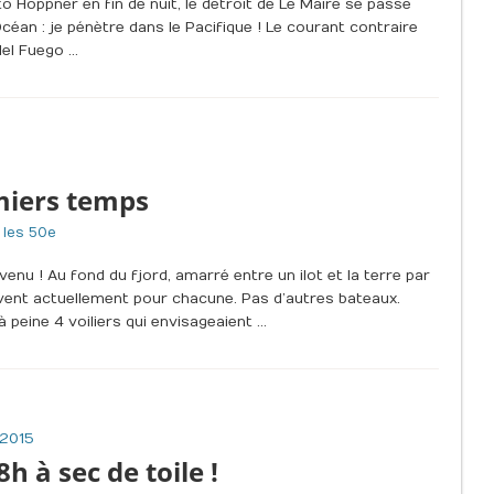
 Hoppner en fin de nuit, le détroit de Le Maire se passe
céan : je pénètre dans le Pacifique ! Le courant contraire
 del Fuego …
miers temps
 les 50e
venu ! Au fond du fjord, amarré entre un ilot et la terre par
nt actuellement pour chacune. Pas d’autres bateaux.
 peine 4 voiliers qui envisageaient …
 2015
8h à sec de toile !