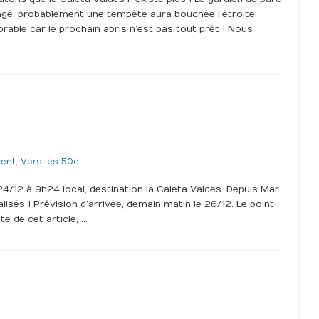
ngé, probablement une tempête aura bouchée l’étroite
ble car le prochain abris n’est pas tout prêt ! Nous
vent
,
Vers les 50e
24/12 à 9h24 local, destination la Caleta Valdes. Depuis Mar
lisés ! Prévision d’arrivée, demain matin le 26/12. Le point
te de cet article, …