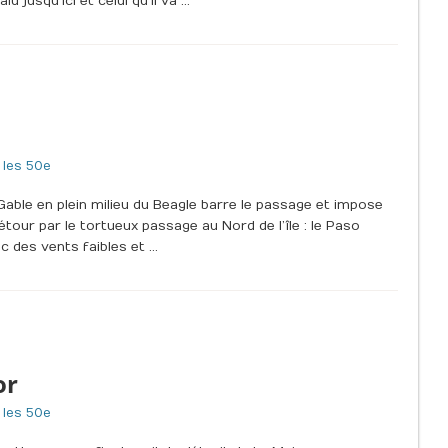
 jusqu’ici et celui qu’il va …
 les 50e
 Gable en plein milieu du Beagle barre le passage et impose
détour par le tortueux passage au Nord de l’île : le Paso
c des vents faibles et …
or
 les 50e