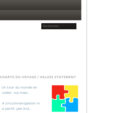
CHARTE DU VOYAGE / VALUES STATEMENT
Un tour du monde en
voilier, oui mais…
A circumnavigation in
a yacht, yes but…